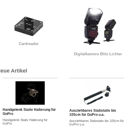
Cardreader
Digitalkamera Blitz-Lichter
eue Artikel
Handgelenk Stativ Halterung für
Ausziehbares Stabstativ bis
GoPro
105cm für GoPro u.a.
Handgelenk Stativ Halterung für
Ausziehbares Stabstativ bis 105cm für
GoPro
GoPro u.a.