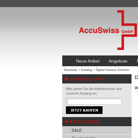
Neue Artikel
Angebote
Startseite
»
Katalog
»
Digital Kamera Zubehör
D
SCHNELLKAUF
W
Bitte geben Sie die Artikelnummer aus
unserem Katalog ein.
KATEGORIEN
SALE