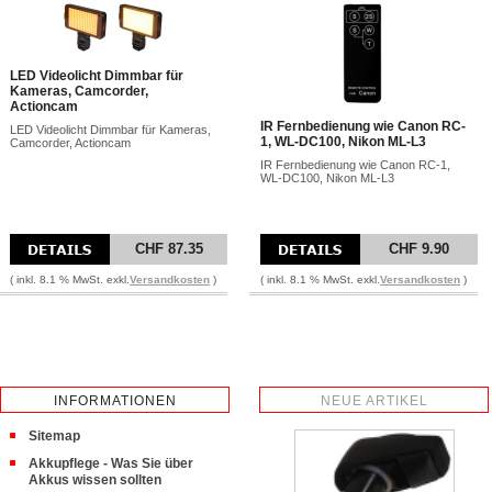
LED Videolicht Dimmbar für
Kameras, Camcorder,
Actioncam
IR Fernbedienung wie Canon RC-
LED Videolicht Dimmbar für Kameras,
1, WL-DC100, Nikon ML-L3
Camcorder, Actioncam
IR Fernbedienung wie Canon RC-1,
WL-DC100, Nikon ML-L3
CHF 87.35
CHF 9.90
( inkl. 8.1 % MwSt. exkl.
Versandkosten
)
( inkl. 8.1 % MwSt. exkl.
Versandkosten
)
INFORMATIONEN
NEUE ARTIKEL
Sitemap
Akkupflege - Was Sie über
Akkus wissen sollten