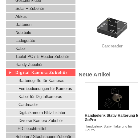
Geschenkidee
Solar + Zubehör
Akkus
Batterien
Netzteile
Ladegeräte
Cardreader
Kabel
Tablet PC / E-Reader Zubehör
Handy Zubehör
Digital Kamera Zubehör
Neue Artikel
Batteriegriffe für Kameras
Fernbedienungen für Kameras
Kabel für Digitalkameras
Cardreader
Digitalkamera Blitz-Lichter
Handgelenk Stativ Halterung f
GoPro
Diverse Kamera Zubehör
Handgelenk Stativ Halterung für
LED Leuchtmittel
GoPro
Roboter / Staubsauger Zubehör