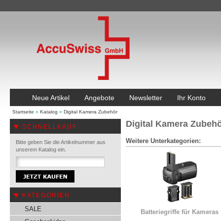
Neue Artikel
Angebote
Newsletter
Ihr Konto
Startseite
»
Katalog
»
Digital Kamera Zubehör
Digital Kamera Zubeh
SCHNELLKAUF
Weitere Unterkategorien:
Bitte geben Sie die Artikelnummer aus
unserem Katalog ein.
KATEGORIEN
SALE
Batteriegriffe für Kameras