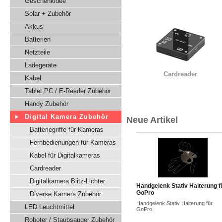
Geschenkidee
Solar + Zubehör
Akkus
Batterien
Netzteile
Ladegeräte
Cardreader
Kabel
Tablet PC / E-Reader Zubehör
Handy Zubehör
Digital Kamera Zubehör
Neue Artikel
Batteriegriffe für Kameras
Fernbedienungen für Kameras
Kabel für Digitalkameras
Cardreader
Digitalkamera Blitz-Lichter
Handgelenk Stativ Halterung f
GoPro
Diverse Kamera Zubehör
Handgelenk Stativ Halterung für
LED Leuchtmittel
GoPro
Roboter / Staubsauger Zubehör