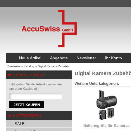
Neue Artikel
Angebote
Newsletter
Ihr Konto
Startseite
»
Katalog
»
Digital Kamera Zubehör
Digital Kamera Zubeh
SCHNELLKAUF
Weitere Unterkategorien:
Bitte geben Sie die Artikelnummer aus
unserem Katalog ein.
KATEGORIEN
SALE
Batteriegriffe für Kameras