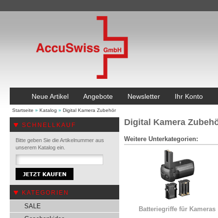
Neue Artikel
Angebote
Newsletter
Ihr Konto
Startseite
»
Katalog
»
Digital Kamera Zubehör
Digital Kamera Zubeh
SCHNELLKAUF
Weitere Unterkategorien:
Bitte geben Sie die Artikelnummer aus
unserem Katalog ein.
KATEGORIEN
SALE
Batteriegriffe für Kameras