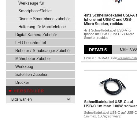
Werkzeuge für
Smartphone/Tablet
4in1 Schnellladekabel USB-A 
Diverse Smartphone zubehör
Iphone mit USB-C und USB-
Micro Stecker, rot/blau
Halterung für Mobiltelefone
4in1 Schnellladekabel USB-A für
Iphone mit USB-C und USB-Micro
Digital Kamera Zubehör
Stecker, rot/blau
LED Leuchtmittel
CHF 7.90
Roboter / Staubsauger Zubehör
Mähroboter Zubehör
( inkl. 8.1 % MwSt. exkl.
Versandkost
Werkzeug
Satelliten Zubehör
Drucker
HERSTELLER
Schnellladekabel USB-C auf
USB-C 1m max. 100W, schwar
Schnellladekabel USB-C auf USB-C
1m max. 100W, schwarz