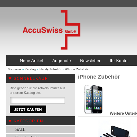
Neue Artikel
Angebote
Newsletter
Ihr Konto
Startseite
»
Katalog
»
Handy Zubehör
»
iPhone Zubehör
iPhone Zubehör
SCHNELLKAUF
Bitte geben Sie die Artikelnummer aus
unserem Katalog ein.
Weitere Unterk
KATEGORIEN
SALE