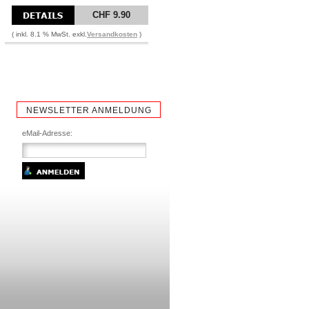
CHF 9.90
( inkl. 8.1 % MwSt. exkl.
Versandkosten
)
NEWSLETTER ANMELDUNG
eMail-Adresse: