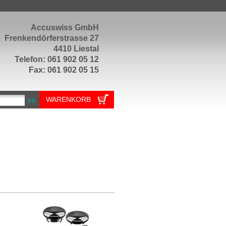
Accuswiss GmbH
Frenkendörferstrasse 27
4410 Liestal
Telefon: 061 902 05 12
Fax: 061 902 05 15
WARENKORB