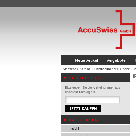
Neue Artikel
Angebote
Startseite
»
Katalog
»
Handy Zubehör
»
iPhone Zu
i
SCHNELLKAUF
Bitte geben Sie die Artikelnummer aus
unserem Katalog ein.
KATEGORIEN
SALE