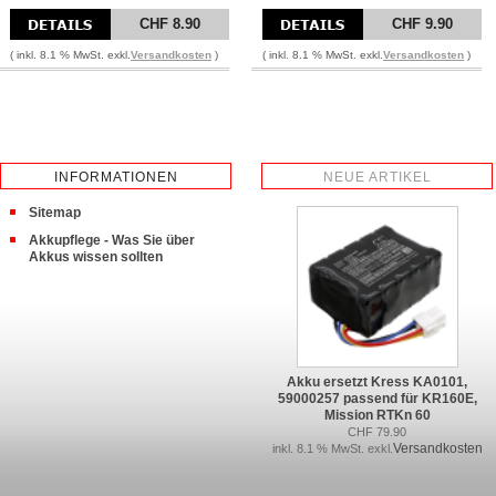
CHF 8.90
CHF 9.90
( inkl. 8.1 % MwSt. exkl.
Versandkosten
)
( inkl. 8.1 % MwSt. exkl.
Versandkosten
)
INFORMATIONEN
NEUE ARTIKEL
Sitemap
Akkupflege - Was Sie über
Akkus wissen sollten
Akku ersetzt Kress KA0101,
59000257 passend für KR160E,
Mission RTKn 60
CHF 79.90
Versandkosten
inkl. 8.1 % MwSt. exkl.