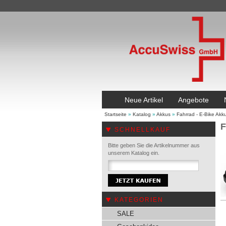
Neue Artikel
Angebote
Startseite
»
Katalog
»
Akkus
»
Fahrrad - E-Bike Akk
F
SCHNELLKAUF
Bitte geben Sie die Artikelnummer aus
unserem Katalog ein.
KATEGORIEN
SALE