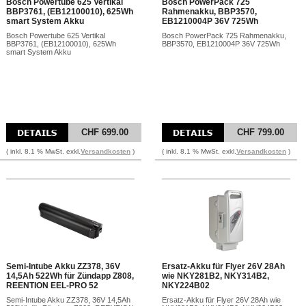
Bosch Powertube 625 Vertikal
Bosch PowerPack 725
BBP3761, (EB12100010), 625Wh
Rahmenakku, BBP3570,
smart System Akku
EB1210004P 36V 725Wh
Bosch Powertube 625 Vertikal
Bosch PowerPack 725 Rahmenakku,
BBP3761, (EB12100010), 625Wh
BBP3570, EB1210004P 36V 725Wh
smart System Akku
CHF 699.00
CHF 799.00
( inkl. 8.1 % MwSt. exkl.
Versandkosten
)
( inkl. 8.1 % MwSt. exkl.
Versandkosten
)
Semi-Intube Akku ZZ378, 36V
Ersatz-Akku für Flyer 26V 28Ah
14,5Ah 522Wh für Zündapp Z808,
wie NKY281B2, NKY314B2,
REENTION EEL-PRO 52
NKY224B02
Semi-Intube Akku ZZ378, 36V 14,5Ah
Ersatz-Akku für Flyer 26V 28Ah wie