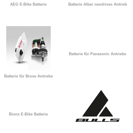
AEG E-Bike Batterie
Batterie Alber neodrives Antrieb
Batterie für Panasonic Antriebe
Batterie für Brose Antriebe
Bionx E-Bike Batterie