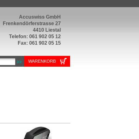
Accuswiss GmbH
Frenkendörferstrasse 27
4410 Liestal
Telefon: 061 902 05 12
Fax: 061 902 05 15
WARENKORB