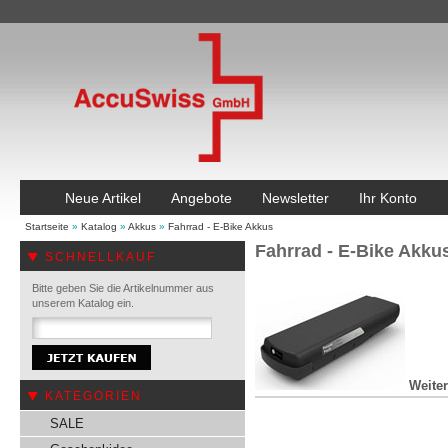
Neue Artikel
Angebote
Newsletter
Ihr Konto
Startseite
»
Katalog
»
Akkus
»
Fahrrad - E-Bike Akkus
Fahrrad - E-Bike Akku
SCHNELLKAUF
Bitte geben Sie die Artikelnummer aus
unserem Katalog ein.
Weiter
KATEGORIEN
SALE