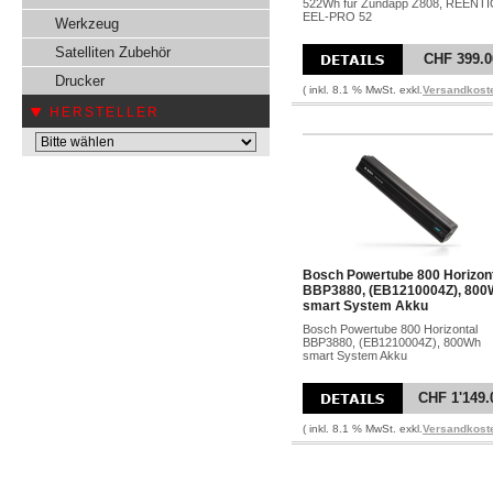
522Wh für Zündapp Z808, REENT
EEL-PRO 52
Werkzeug
Satelliten Zubehör
CHF 399.0
Drucker
( inkl. 8.1 % MwSt. exkl.
Versandkost
HERSTELLER
Bosch Powertube 800 Horizon
BBP3880, (EB1210004Z), 800
smart System Akku
Bosch Powertube 800 Horizontal
BBP3880, (EB1210004Z), 800Wh
smart System Akku
CHF 1'149.
( inkl. 8.1 % MwSt. exkl.
Versandkost