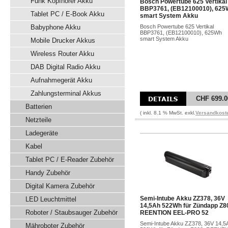
Funk Kopfhörer Akku
Bosch Powertube 625 Vertikal
BBP3761, (EB12100010), 625
Tablet PC / E-Book Akku
smart System Akku
Babyphone Akku
Bosch Powertube 625 Vertikal
BBP3761, (EB12100010), 625Wh
smart System Akku
Mobile Drucker Akkus
Wireless Router Akku
DAB Digital Radio Akku
Aufnahmegerät Akku
Zahlungsterminal Akkus
CHF 699.0
Batterien
( inkl. 8.1 % MwSt. exkl.
Versandkost
Netzteile
Ladegeräte
Kabel
Tablet PC / E-Reader Zubehör
Handy Zubehör
Digital Kamera Zubehör
Semi-Intube Akku ZZ378, 36V
LED Leuchtmittel
14,5Ah 522Wh für Zündapp Z8
Roboter / Staubsauger Zubehör
REENTION EEL-PRO 52
Semi-Intube Akku ZZ378, 36V 14,5
Mähroboter Zubehör