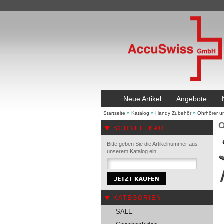
Neue Artikel
Angebote
Startseite
»
Katalog
»
Handy Zubehör
»
Ohrhörer u
O
SCHNELLKAUF
Bitte geben Sie die Artikelnummer aus
unserem Katalog ein.
KATEGORIEN
SALE