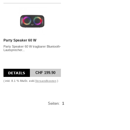
Party Speaker 60 W
Party Speaker 60 W tragbarer Bluetooth-
Lautsprecher...
CHF 199.90
( inkl. 8.1 % MwSt. exkl.
Versandkosten
)
Seiten:
1