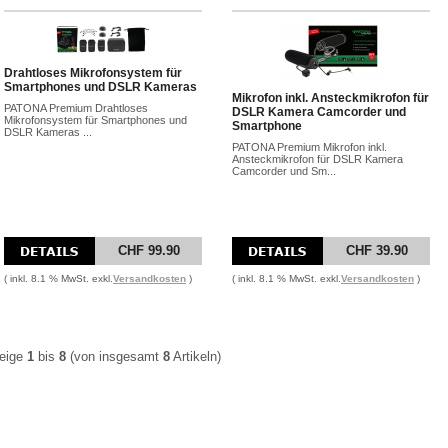
Drahtloses Mikrofonsystem für
Smartphones und DSLR Kameras
Mikrofon inkl. Ansteckmikrofon für
PATONA Premium Drahtloses
DSLR Kamera Camcorder und
Mikrofonsystem für Smartphones und
Smartphone
DSLR Kameras ...
PATONA Premium Mikrofon inkl.
Ansteckmikrofon für DSLR Kamera
Camcorder und Sm...
CHF 99.90
CHF 39.90
( inkl. 8.1 % MwSt. exkl.
Versandkosten
)
( inkl. 8.1 % MwSt. exkl.
Versandkosten
)
eige
1
bis
8
(von insgesamt
8
Artikeln)