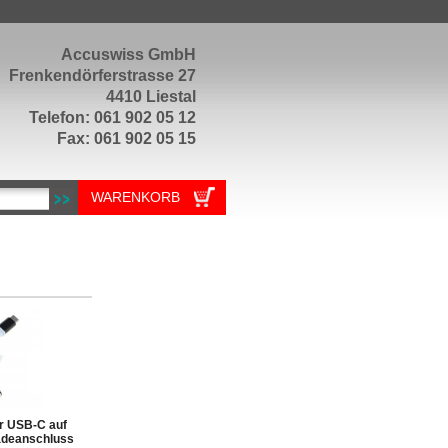
Accuswiss GmbH
Frenkendörferstrasse 27
4410 Liestal
Telefon: 061 902 05 12
Fax: 061 902 05 15
WARENKORB
r USB-C auf
adeanschluss