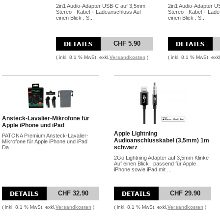
2in1 Audio-Adapter USB-C auf 3,5mm
2in1 Audio-Adapter 
Stereo - Kabel + Ladeanschluss Auf
Stereo - Kabel + Lad
einen Blick : S...
einen Blick : S...
CHF 5.90
( inkl. 8.1 % MwSt. exkl.
Versandkosten
)
( inkl. 8.1 % MwSt. exkl
Ansteck-Lavalier-Mikrofone für
Apple iPhone und iPad
Apple Lightning
PATONA Premium Ansteck-Lavalier-
Audioanschlusskabel (3,5mm) 1m
Mikrofone für Apple iPhone und iPad
schwarz
Da...
2Go Lightning Adapter auf 3,5mm Klinke
Auf einen Blick : passend für Apple
iPhone sowie iPad mit ...
CHF 32.90
CHF 29.90
( inkl. 8.1 % MwSt. exkl.
Versandkosten
)
( inkl. 8.1 % MwSt. exkl.
Versandkosten
)