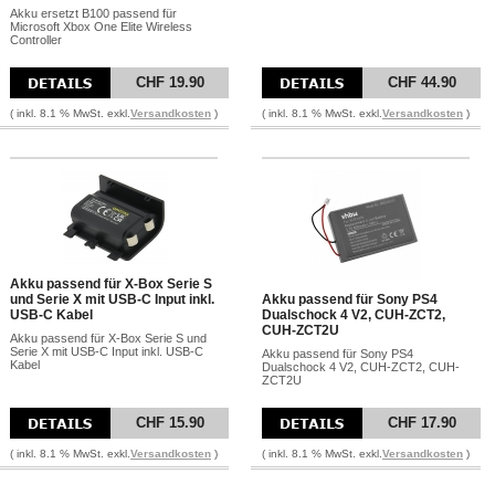
Akku ersetzt B100 passend für
Microsoft Xbox One Elite Wireless
Controller
CHF 19.90
CHF 44.90
( inkl. 8.1 % MwSt. exkl.
Versandkosten
)
( inkl. 8.1 % MwSt. exkl.
Versandkosten
)
Akku passend für X-Box Serie S
und Serie X mit USB-C Input inkl.
Akku passend für Sony PS4
USB-C Kabel
Dualschock 4 V2, CUH-ZCT2,
CUH-ZCT2U
Akku passend für X-Box Serie S und
Serie X mit USB-C Input inkl. USB-C
Akku passend für Sony PS4
Kabel
Dualschock 4 V2, CUH-ZCT2, CUH-
ZCT2U
CHF 15.90
CHF 17.90
( inkl. 8.1 % MwSt. exkl.
Versandkosten
)
( inkl. 8.1 % MwSt. exkl.
Versandkosten
)