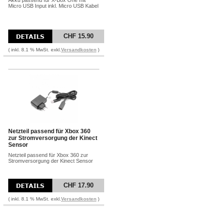
Akku passend für X-Box One mit
Micro USB Input inkl. Micro USB Kabel
CHF 15.90
( inkl. 8.1 % MwSt. exkl.
Versandkosten
)
Netzteil passend für Xbox 360
zur Stromversorgung der Kinect
Sensor
Netzteil passend für Xbox 360 zur
Stromversorgung der Kinect Sensor
CHF 17.90
( inkl. 8.1 % MwSt. exkl.
Versandkosten
)