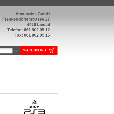
Accuswiss GmbH
Frenkendörferstrasse 27
4410 Liestal
Telefon: 061 902 05 12
Fax: 061 902 05 15
WARENKORB