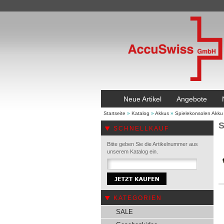
Neue Artikel
Angebote
Startseite
»
Katalog
»
Akkus
»
Spielekonsolen Akku
S
SCHNELLKAUF
Bitte geben Sie die Artikelnummer aus
unserem Katalog ein.
KATEGORIEN
SALE