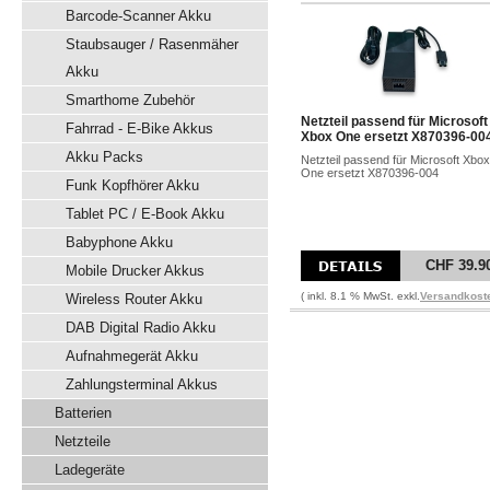
Barcode-Scanner Akku
Staubsauger / Rasenmäher
Akku
Smarthome Zubehör
Netzteil passend für Microsoft
Fahrrad - E-Bike Akkus
Xbox One ersetzt X870396-00
Akku Packs
Netzteil passend für Microsoft Xbox
One ersetzt X870396-004
Funk Kopfhörer Akku
Tablet PC / E-Book Akku
Babyphone Akku
CHF 39.9
Mobile Drucker Akkus
( inkl. 8.1 % MwSt. exkl.
Versandkost
Wireless Router Akku
DAB Digital Radio Akku
Aufnahmegerät Akku
Zahlungsterminal Akkus
Batterien
Netzteile
Ladegeräte