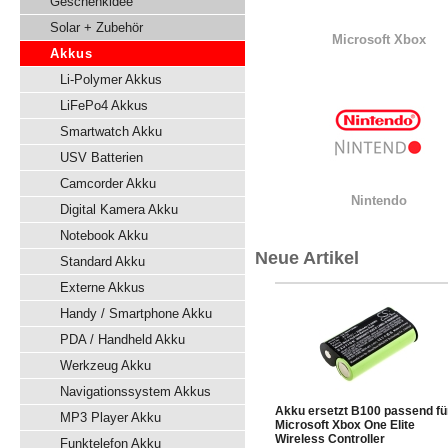
Geschenkidee
Solar + Zubehör
Microsoft Xbox
Akkus
Li-Polymer Akkus
LiFePo4 Akkus
Smartwatch Akku
USV Batterien
Camcorder Akku
Nintendo
Digital Kamera Akku
Notebook Akku
Neue Artikel
Standard Akku
Externe Akkus
Handy / Smartphone Akku
PDA / Handheld Akku
Werkzeug Akku
Navigationssystem Akkus
Akku ersetzt B100 passend fü
MP3 Player Akku
Microsoft Xbox One Elite
Wireless Controller
Funktelefon Akku