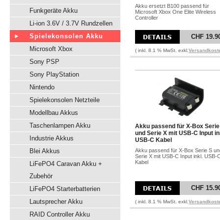
Akku ersetzt B100 passend für
Funkgeräte Akku
Microsoft Xbox One Elite Wireless
Controller
Li-ion 3.6V / 3.7V Rundzellen
Spielekonsolen Akku
CHF 19.9
Microsoft Xbox
( inkl. 8.1 % MwSt. exkl.
Versandkost
Sony PSP
Sony PlayStation
Nintendo
Spielekonsolen Netzteile
Modellbau Akkus
Taschenlampen Akku
Akku passend für X-Box Serie
und Serie X mit USB-C Input in
Industrie Akkus
USB-C Kabel
Blei Akkus
Akku passend für X-Box Serie S un
Serie X mit USB-C Input inkl. USB-
Kabel
LiFePO4 Caravan Akku +
Zubehör
CHF 15.9
LiFePO4 Starterbatterien
Lautsprecher Akku
( inkl. 8.1 % MwSt. exkl.
Versandkost
RAID Controller Akku