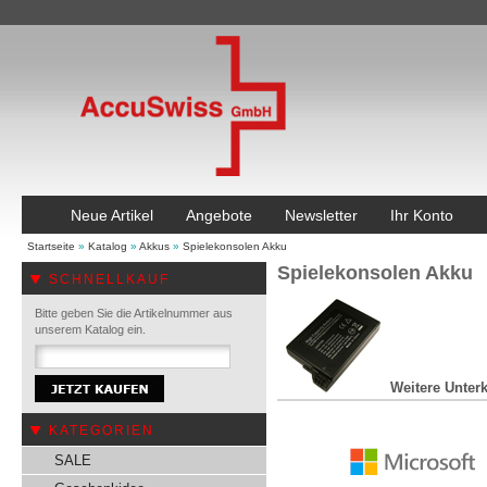
Neue Artikel
Angebote
Newsletter
Ihr Konto
Startseite
»
Katalog
»
Akkus
»
Spielekonsolen Akku
Spielekonsolen Akku
SCHNELLKAUF
Bitte geben Sie die Artikelnummer aus
unserem Katalog ein.
Weitere Unterk
KATEGORIEN
SALE