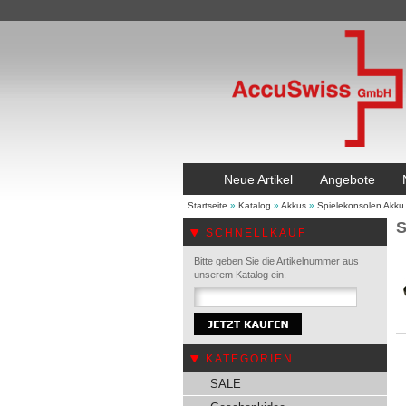
Neue Artikel
Angebote
Startseite
»
Katalog
»
Akkus
»
Spielekonsolen Akku
S
SCHNELLKAUF
Bitte geben Sie die Artikelnummer aus
unserem Katalog ein.
KATEGORIEN
SALE