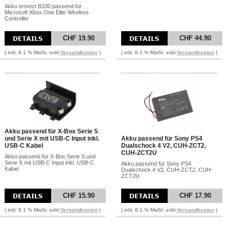
Akku ersetzt B100 passend für
Microsoft Xbox One Elite Wireless
Controller
CHF 19.90
CHF 44.90
( inkl. 8.1 % MwSt. exkl.
Versandkosten
)
( inkl. 8.1 % MwSt. exkl.
Versandkosten
)
Akku passend für X-Box Serie S
und Serie X mit USB-C Input inkl.
Akku passend für Sony PS4
USB-C Kabel
Dualschock 4 V2, CUH-ZCT2,
CUH-ZCT2U
Akku passend für X-Box Serie S und
Serie X mit USB-C Input inkl. USB-C
Akku passend für Sony PS4
Kabel
Dualschock 4 V2, CUH-ZCT2, CUH-
ZCT2U
CHF 15.90
CHF 17.90
( inkl. 8.1 % MwSt. exkl.
Versandkosten
)
( inkl. 8.1 % MwSt. exkl.
Versandkosten
)