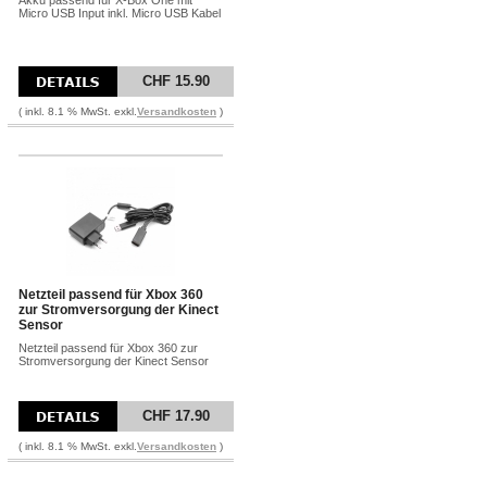
Akku passend für X-Box One mit
Micro USB Input inkl. Micro USB Kabel
CHF 15.90
( inkl. 8.1 % MwSt. exkl.
Versandkosten
)
Netzteil passend für Xbox 360
zur Stromversorgung der Kinect
Sensor
Netzteil passend für Xbox 360 zur
Stromversorgung der Kinect Sensor
CHF 17.90
( inkl. 8.1 % MwSt. exkl.
Versandkosten
)