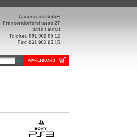
Accuswiss GmbH
Frenkendörferstrasse 27
4410 Liestal
Telefon: 061 902 05 12
Fax: 061 902 05 15
WARENKORB