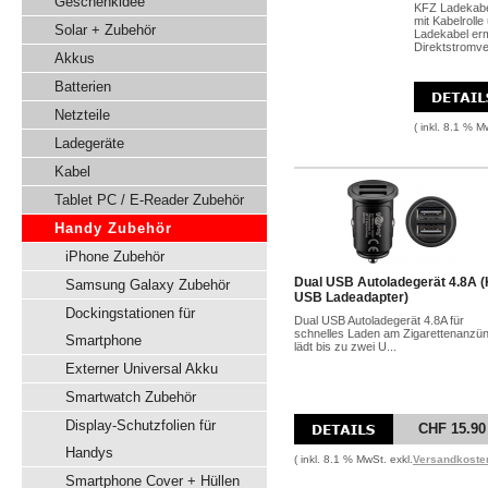
Geschenkidee
KFZ Ladekabel
mit Kabelrol
Solar + Zubehör
Ladekabel erm
Direktstromve
Akkus
Batterien
Netzteile
( inkl. 8.1 % M
Ladegeräte
Kabel
Tablet PC / E-Reader Zubehör
Handy Zubehör
iPhone Zubehör
Dual USB Autoladegerät 4.8A 
Samsung Galaxy Zubehör
USB Ladeadapter)
Dockingstationen für
Dual USB Autoladegerät 4.8A für
schnelles Laden am Zigarettenanzü
Smartphone
lädt bis zu zwei U...
Externer Universal Akku
Smartwatch Zubehör
Display-Schutzfolien für
CHF 15.90
Handys
( inkl. 8.1 % MwSt. exkl.
Versandkoste
Smartphone Cover + Hüllen