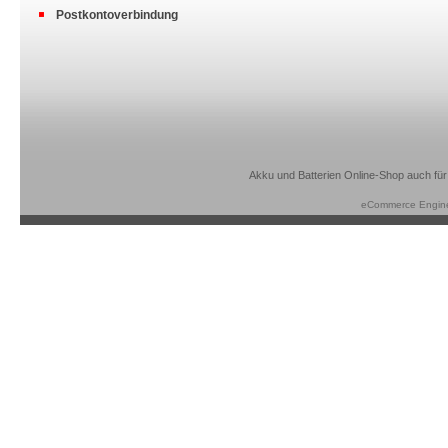
Postkontoverbindung
Akku und Batterien Online-Shop auch für
eCommerce Engin