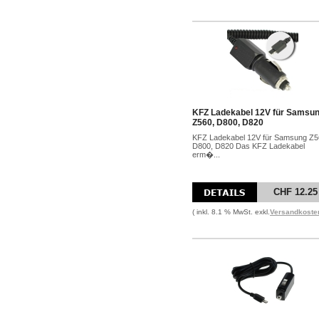
KFZ Ladekabel 12V für Samsu
Z560, D800, D820
KFZ Ladekabel 12V für Samsung Z5
D800, D820 Das KFZ Ladekabel
erm�...
CHF 12.25
( inkl. 8.1 % MwSt. exkl.
Versandkoste