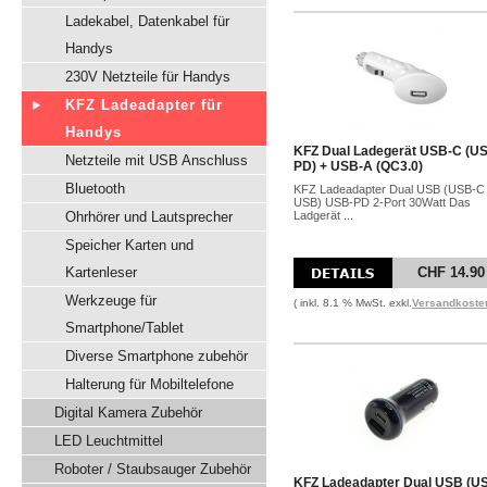
Ladekabel, Datenkabel für
Handys
230V Netzteile für Handys
KFZ Ladeadapter für
Handys
KFZ Dual Ladegerät USB-C (U
Netzteile mit USB Anschluss
PD) + USB-A (QC3.0)
Bluetooth
KFZ Ladeadapter Dual USB (USB-C
USB) USB-PD 2-Port 30Watt Das
Ohrhörer und Lautsprecher
Ladgerät ...
Speicher Karten und
Kartenleser
CHF 14.90
Werkzeuge für
( inkl. 8.1 % MwSt. exkl.
Versandkoste
Smartphone/Tablet
Diverse Smartphone zubehör
Halterung für Mobiltelefone
Digital Kamera Zubehör
LED Leuchtmittel
Roboter / Staubsauger Zubehör
KFZ Ladeadapter Dual USB (U