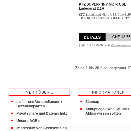
KFZ SUPER-TINY Micro USB
Ladegerät 2.1A
KFZ Ladekabel Micro USB 2,1A SU
TINY KFZ Ladekabel SUPER-TINY ..
CHF 12.55
( inkl. 8.1 % MwSt. exkl.
Versandkoste
Zeige
1
bis
20
(von insgesamt
2
MEHR ÜBER...
INFORMATIONEN
Liefer- und Versandkosten /
Sitemap
Bezahlungsarten
Akkupflege - Was Sie über
Privatsphäre und Datenschutz
Akkus wissen sollten
Unsere AGB's
Impressum von Accuswiss.ch