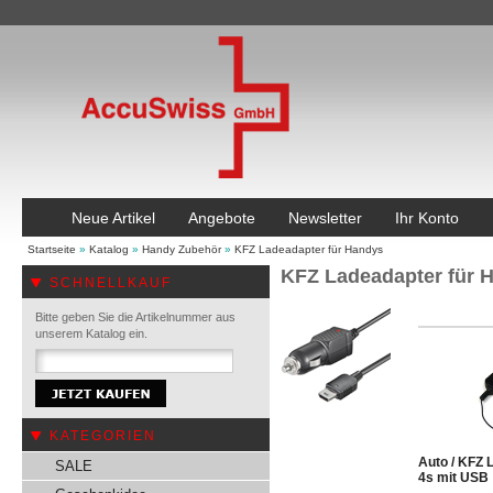
Neue Artikel
Angebote
Newsletter
Ihr Konto
Startseite
»
Katalog
»
Handy Zubehör
»
KFZ Ladeadapter für Handys
KFZ Ladeadapter für 
SCHNELLKAUF
Bitte geben Sie die Artikelnummer aus
unserem Katalog ein.
KATEGORIEN
Auto / KFZ 
SALE
4s mit USB