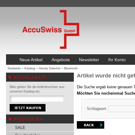
Neue Artikel
Angebote
Newsletter
Ihr Konto
Startseite
»
Katalog
»
Handy Zubehör
»
Bluetooth
Artikel wurde nicht ge
SCHNELLKAUF
Die Suche ergab keine genauen Tr
Bitte geben Sie die Artikelnummer aus
unserem Katalog ein.
Möchten Sie nocheinmal Such
Schlagwort:
KATEGORIEN
SALE