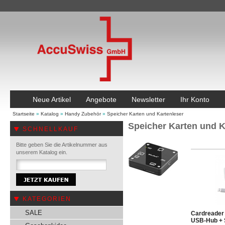
Neue Artikel
Angebote
Newsletter
Ihr Konto
Startseite
»
Katalog
»
Handy Zubehör
»
Speicher Karten und Kartenleser
Speicher Karten und K
SCHNELLKAUF
Bitte geben Sie die Artikelnummer aus
unserem Katalog ein.
KATEGORIEN
SALE
Cardreader 
USB-Hub + 