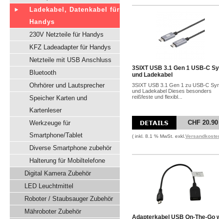
Ladekabel, Datenkabel für
Handys
230V Netzteile für Handys
KFZ Ladeadapter für Handys
Netzteile mit USB Anschluss
3SIXT USB 3.1 Gen 1 USB-C S
Bluetooth
und Ladekabel
Ohrhörer und Lautsprecher
3SIXT USB 3.1 Gen 1 zu USB-C Sy
und Ladekabel Dieses besonders
reißfeste und flexibl...
Speicher Karten und
Kartenleser
CHF 20.90
Werkzeuge für
Smartphone/Tablet
( inkl. 8.1 % MwSt. exkl.
Versandkoste
Diverse Smartphone zubehör
Halterung für Mobiltelefone
Digital Kamera Zubehör
LED Leuchtmittel
Roboter / Staubsauger Zubehör
Mähroboter Zubehör
Adapterkabel USB On-The-Go 