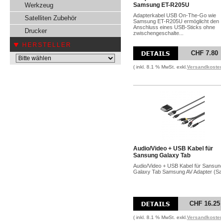
Werkzeug
Samsung ET-R205U
Adapterkabel USB On-The-Go wie
Satelliten Zubehör
Samsung ET-R205U ermöglicht den
Anschluss eines USB-Sticks ohne
Drucker
zwischengeschalte...
HERSTELLER
CHF 7.80
( inkl. 8.1 % MwSt. exkl.
Versandkoste
Audio/Video + USB Kabel für
Sansung Galaxy Tab
Audio/Video + USB Kabel für Sansun
Galaxy Tab Samsung AV Adapter (Sa
CHF 16.25
( inkl. 8.1 % MwSt. exkl.
Versandkoste