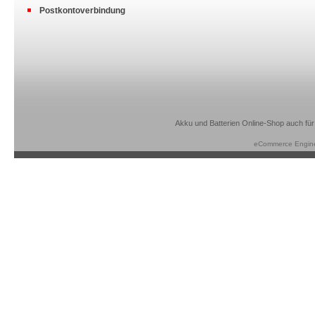
Postkontoverbindung
Akku und Batterien Online-Shop auch für
eCommerce Engin