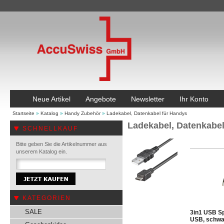
Neue Artikel
Angebote
Newsletter
Ihr Konto
Startseite
»
Katalog
»
Handy Zubehör
»
Ladekabel, Datenkabel für Handys
Ladekabel, Datenkabel
SCHNELLKAUF
Bitte geben Sie die Artikelnummer aus
unserem Katalog ein.
KATEGORIEN
SALE
3in1 USB Spl
USB, schwa