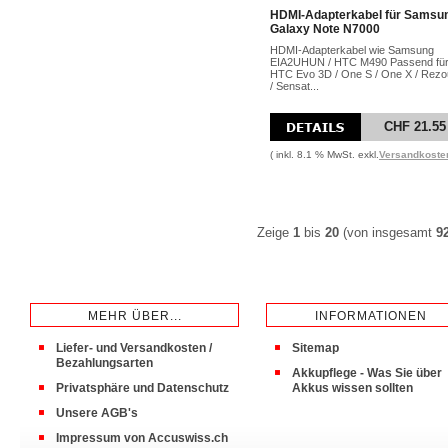
HDMI-Adapterkabel für Samsu
Galaxy Note N7000
HDMI-Adapterkabel wie Samsung
EIA2UHUN / HTC M490 Passend für
HTC Evo 3D / One S / One X / Rez
/ Sensat...
CHF 21.55
( inkl. 8.1 % MwSt. exkl.
Versandkoste
Zeige
1
bis
20
(von insgesamt
9
MEHR ÜBER...
INFORMATIONEN
Liefer- und Versandkosten /
Sitemap
Bezahlungsarten
Akkupflege - Was Sie über
Privatsphäre und Datenschutz
Akkus wissen sollten
Unsere AGB's
Impressum von Accuswiss.ch