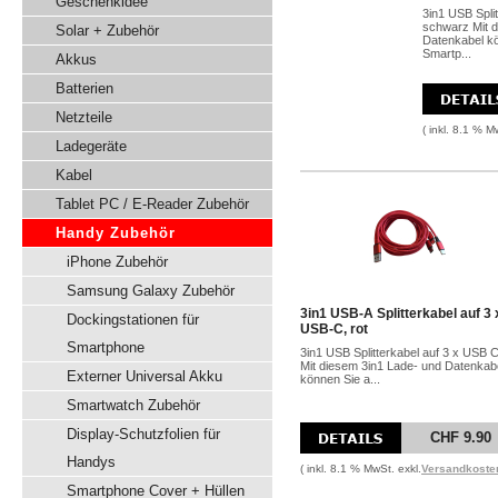
Geschenkidee
3in1 USB Spli
schwarz Mit d
Solar + Zubehör
Datenkabel kö
Smartp...
Akkus
Batterien
Netzteile
( inkl. 8.1 % M
Ladegeräte
Kabel
Tablet PC / E-Reader Zubehör
Handy Zubehör
iPhone Zubehör
Samsung Galaxy Zubehör
3in1 USB-A Splitterkabel auf 3 
Dockingstationen für
USB-C, rot
Smartphone
3in1 USB Splitterkabel auf 3 x USB C
Mit diesem 3in1 Lade- und Datenkab
Externer Universal Akku
können Sie a...
Smartwatch Zubehör
Display-Schutzfolien für
CHF 9.90
Handys
( inkl. 8.1 % MwSt. exkl.
Versandkoste
Smartphone Cover + Hüllen