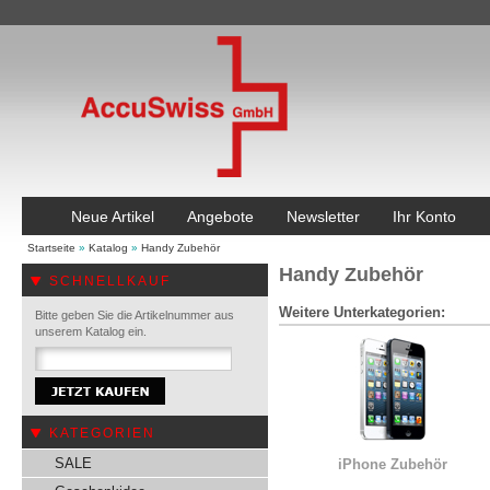
Neue Artikel
Angebote
Newsletter
Ihr Konto
Startseite
»
Katalog
»
Handy Zubehör
Handy Zubehör
SCHNELLKAUF
Weitere Unterkategorien:
Bitte geben Sie die Artikelnummer aus
unserem Katalog ein.
KATEGORIEN
SALE
iPhone Zubehör