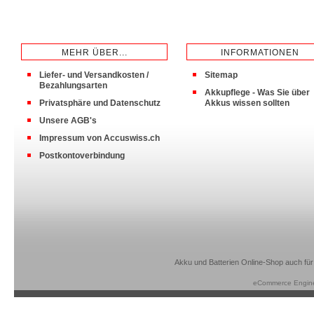
MEHR ÜBER...
INFORMATIONEN
Liefer- und Versandkosten /
Sitemap
Bezahlungsarten
Akkupflege - Was Sie über
Privatsphäre und Datenschutz
Akkus wissen sollten
Unsere AGB's
Impressum von Accuswiss.ch
Postkontoverbindung
Akku und Batterien Online-Shop auch für
eCommerce Engin