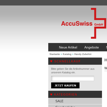
Neue Artikel
Angebote
Startseite
»
Katalog
»
Handy Zubehör
H
SCHNELLKAUF
W
Bitte geben Sie die Artikelnummer aus
unserem Katalog ein.
KATEGORIEN
SALE