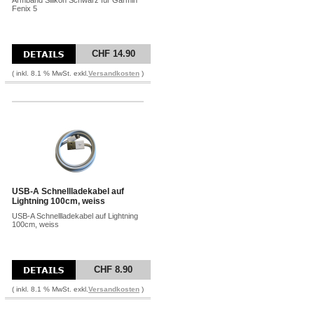
Armband Silikon Schwarz für Garmin
Fenix 5
CHF 14.90
( inkl. 8.1 % MwSt. exkl.
Versandkosten
)
USB-A Schnellladekabel auf
Lightning 100cm, weiss
USB-A Schnellladekabel auf Lightning
100cm, weiss
CHF 8.90
( inkl. 8.1 % MwSt. exkl.
Versandkosten
)