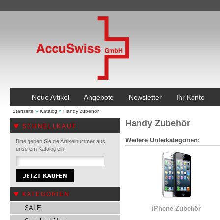
Neue Artikel
Angebote
Newsletter
Ihr Konto
Startseite
»
Katalog
»
Handy Zubehör
Handy Zubehör
SCHNELLKAUF
Weitere Unterkategorien:
Bitte geben Sie die Artikelnummer aus
unserem Katalog ein.
KATEGORIEN
SALE
iPhone Zubehör