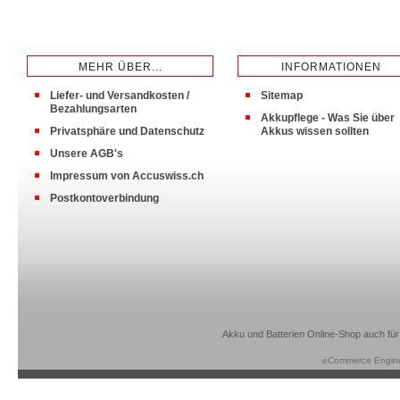
MEHR ÜBER...
INFORMATIONEN
Liefer- und Versandkosten /
Sitemap
Bezahlungsarten
Akkupflege - Was Sie über
Privatsphäre und Datenschutz
Akkus wissen sollten
Unsere AGB's
Impressum von Accuswiss.ch
Postkontoverbindung
Akku und Batterien Online-Shop auch für
eCommerce Engin