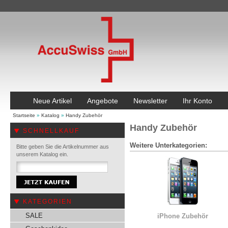
Neue Artikel
Angebote
Newsletter
Ihr Konto
Startseite
»
Katalog
»
Handy Zubehör
Handy Zubehör
SCHNELLKAUF
Weitere Unterkategorien:
Bitte geben Sie die Artikelnummer aus
unserem Katalog ein.
KATEGORIEN
SALE
iPhone Zubehör