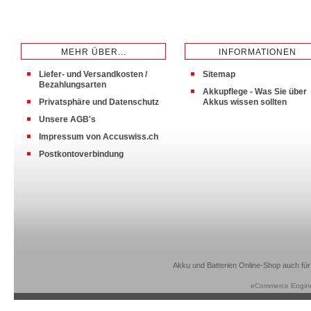
MEHR ÜBER...
INFORMATIONEN
Liefer- und Versandkosten /
Sitemap
Bezahlungsarten
Akkupflege - Was Sie über
Privatsphäre und Datenschutz
Akkus wissen sollten
Unsere AGB's
Impressum von Accuswiss.ch
Postkontoverbindung
Akku und Batterien Online-Shop auch für
eCommerce Engin