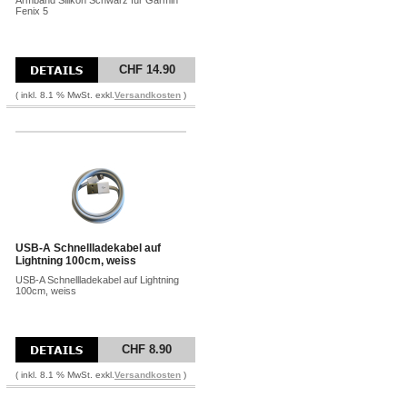
Armband Silikon Schwarz für Garmin
Fenix 5
CHF 14.90
( inkl. 8.1 % MwSt. exkl.
Versandkosten
)
USB-A Schnellladekabel auf
Lightning 100cm, weiss
USB-A Schnellladekabel auf Lightning
100cm, weiss
CHF 8.90
( inkl. 8.1 % MwSt. exkl.
Versandkosten
)