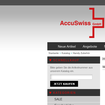
Neue Artikel
Angebote
Startseite
»
Katalog
»
Handy Zubehör
H
SCHNELLKAUF
W
Bitte geben Sie die Artikelnummer aus
unserem Katalog ein.
KATEGORIEN
SALE