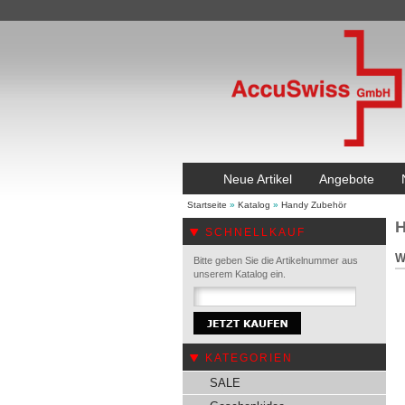
Neue Artikel
Angebote
Startseite
»
Katalog
»
Handy Zubehör
H
SCHNELLKAUF
W
Bitte geben Sie die Artikelnummer aus
unserem Katalog ein.
KATEGORIEN
SALE