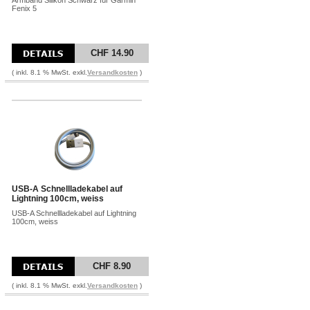
Armband Silikon Schwarz für Garmin
Fenix 5
CHF 14.90
( inkl. 8.1 % MwSt. exkl.
Versandkosten
)
USB-A Schnellladekabel auf
Lightning 100cm, weiss
USB-A Schnellladekabel auf Lightning
100cm, weiss
CHF 8.90
( inkl. 8.1 % MwSt. exkl.
Versandkosten
)