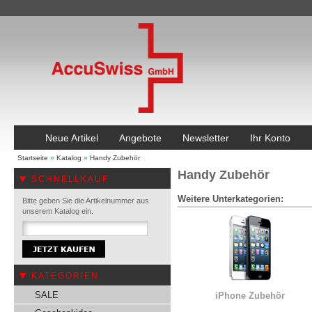
Neue Artikel
Angebote
Newsletter
Ihr Konto
Startseite
»
Katalog
»
Handy Zubehör
Handy Zubehör
SCHNELLKAUF
Weitere Unterkategorien:
Bitte geben Sie die Artikelnummer aus
unserem Katalog ein.
KATEGORIEN
SALE
iPhone Zubehör