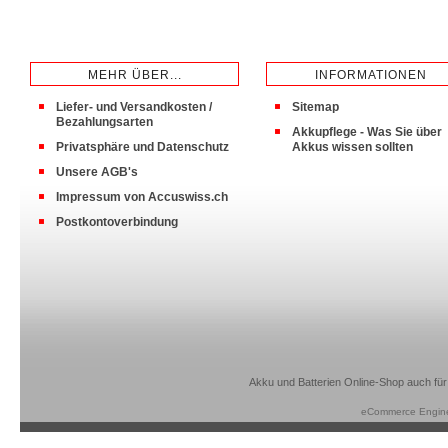
MEHR ÜBER...
INFORMATIONEN
Liefer- und Versandkosten /
Sitemap
Bezahlungsarten
Akkupflege - Was Sie über
Privatsphäre und Datenschutz
Akkus wissen sollten
Unsere AGB's
Impressum von Accuswiss.ch
Postkontoverbindung
Akku und Batterien Online-Shop auch für
eCommerce Engin