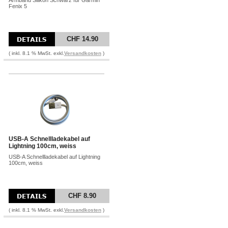
Armband Silikon Schwarz für Garmin
Fenix 5
CHF 14.90
( inkl. 8.1 % MwSt. exkl.
Versandkosten
)
USB-A Schnellladekabel auf
Lightning 100cm, weiss
USB-A Schnellladekabel auf Lightning
100cm, weiss
CHF 8.90
( inkl. 8.1 % MwSt. exkl.
Versandkosten
)