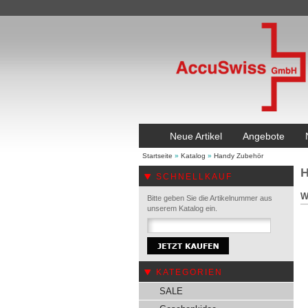
Neue Artikel
Angebote
Startseite
»
Katalog
»
Handy Zubehör
H
SCHNELLKAUF
W
Bitte geben Sie die Artikelnummer aus
unserem Katalog ein.
KATEGORIEN
SALE