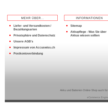
MEHR ÜBER...
INFORMATIONEN
Liefer- und Versandkosten /
Sitemap
Bezahlungsarten
Akkupflege - Was Sie über
Privatsphäre und Datenschutz
Akkus wissen sollten
Unsere AGB's
Impressum von Accuswiss.ch
Postkontoverbindung
Akku und Batterien Online-Shop auch für
eCommerce Engin