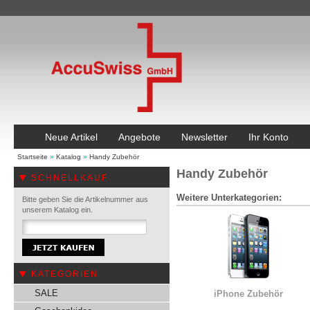
Neue Artikel
Angebote
Newsletter
Ihr Konto
Startseite
»
Katalog
»
Handy Zubehör
Handy Zubehör
SCHNELLKAUF
Weitere Unterkategorien:
Bitte geben Sie die Artikelnummer aus
unserem Katalog ein.
KATEGORIEN
SALE
iPhone Zubehör