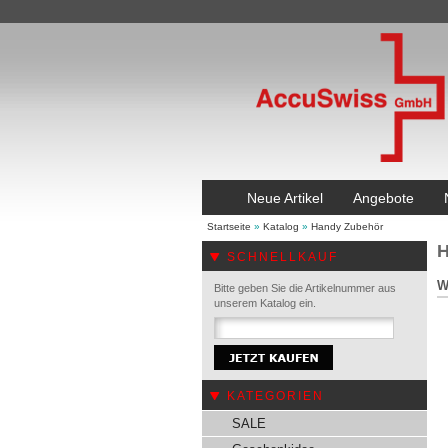
Neue Artikel
Angebote
Startseite
»
Katalog
»
Handy Zubehör
H
SCHNELLKAUF
W
Bitte geben Sie die Artikelnummer aus
unserem Katalog ein.
KATEGORIEN
SALE