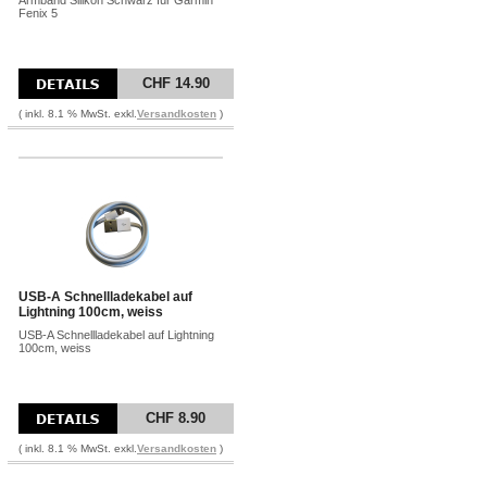
Armband Silikon Schwarz für Garmin
Fenix 5
CHF 14.90
( inkl. 8.1 % MwSt. exkl.
Versandkosten
)
USB-A Schnellladekabel auf
Lightning 100cm, weiss
USB-A Schnellladekabel auf Lightning
100cm, weiss
CHF 8.90
( inkl. 8.1 % MwSt. exkl.
Versandkosten
)