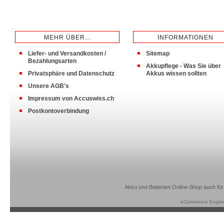
MEHR ÜBER...
INFORMATIONEN
Liefer- und Versandkosten /
Sitemap
Bezahlungsarten
Akkupflege - Was Sie über
Privatsphäre und Datenschutz
Akkus wissen sollten
Unsere AGB's
Impressum von Accuswiss.ch
Postkontoverbindung
Akku und Batterien Online-Shop auch für
eCommerce Engin