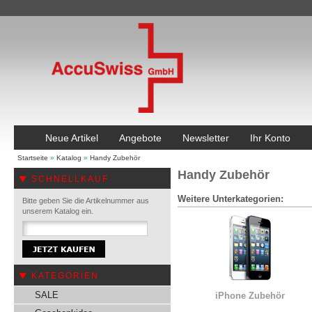
Neue Artikel
Angebote
Newsletter
Ihr Konto
Startseite
»
Katalog
»
Handy Zubehör
Handy Zubehör
SCHNELLKAUF
Weitere Unterkategorien:
Bitte geben Sie die Artikelnummer aus
unserem Katalog ein.
KATEGORIEN
SALE
iPhone Zubehör