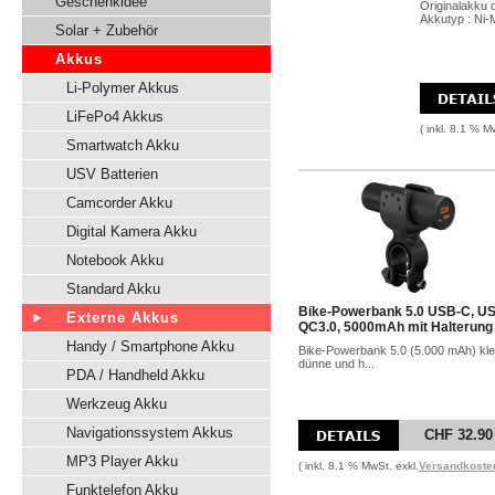
Geschenkidee
Originalakku 
Akkutyp : Ni-
Solar + Zubehör
Akkus
Li-Polymer Akkus
LiFePo4 Akkus
( inkl. 8.1 % M
Smartwatch Akku
USV Batterien
Camcorder Akku
Digital Kamera Akku
Notebook Akku
Standard Akku
Bike-Powerbank 5.0 USB-C, U
Externe Akkus
QC3.0, 5000mAh mit Halterung
Handy / Smartphone Akku
Bike-Powerbank 5.0 (5.000 mAh) kle
dünne und h...
PDA / Handheld Akku
Werkzeug Akku
Navigationssystem Akkus
CHF 32.90
MP3 Player Akku
( inkl. 8.1 % MwSt. exkl.
Versandkoste
Funktelefon Akku