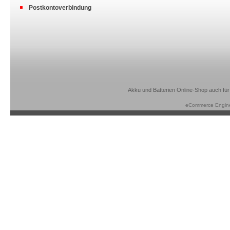
Postkontoverbindung
Akku und Batterien Online-Shop auch für
eCommerce Engin