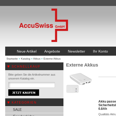
Neue Artikel
Angebote
Newsletter
Ihr Konto
Startseite
»
Katalog
»
Akkus
»
Externe Akkus
Externe Akkus
SCHNELLKAUF
Bitte geben Sie die Artikelnummer aus
unserem Katalog ein.
Akku passen
KATEGORIEN
Sicherheit
0.8Ah
SALE
Qualitäts Akk