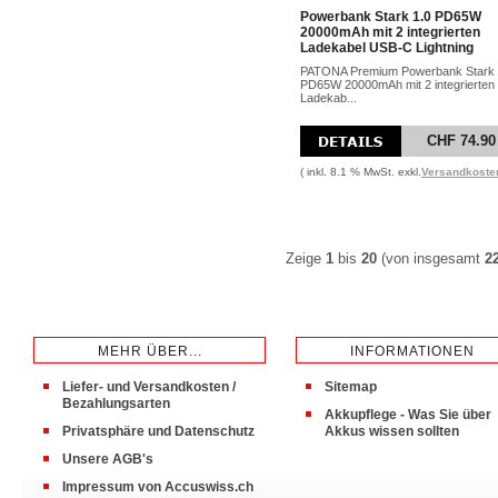
Powerbank Stark 1.0 PD65W
20000mAh mit 2 integrierten
Ladekabel USB-C Lightning
PATONA Premium Powerbank Stark 
PD65W 20000mAh mit 2 integrierten
Ladekab...
CHF 74.90
( inkl. 8.1 % MwSt. exkl.
Versandkoste
Zeige
1
bis
20
(von insgesamt
2
MEHR ÜBER...
INFORMATIONEN
Liefer- und Versandkosten /
Sitemap
Bezahlungsarten
Akkupflege - Was Sie über
Privatsphäre und Datenschutz
Akkus wissen sollten
Unsere AGB's
Impressum von Accuswiss.ch