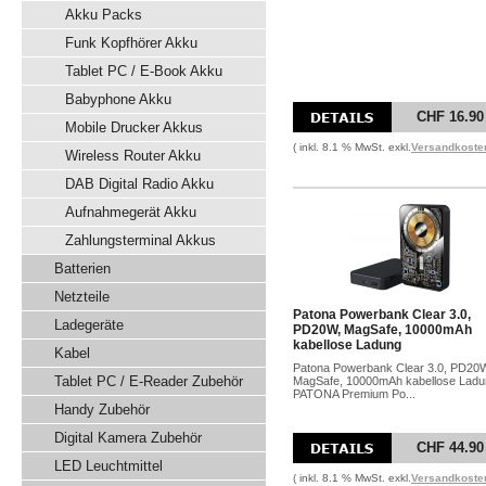
Akku Packs
Funk Kopfhörer Akku
Tablet PC / E-Book Akku
Babyphone Akku
CHF 16.90
Mobile Drucker Akkus
( inkl. 8.1 % MwSt. exkl.
Versandkoste
Wireless Router Akku
DAB Digital Radio Akku
Aufnahmegerät Akku
Zahlungsterminal Akkus
Batterien
Netzteile
Patona Powerbank Clear 3.0,
Ladegeräte
PD20W, MagSafe, 10000mAh
kabellose Ladung
Kabel
Patona Powerbank Clear 3.0, PD20
Tablet PC / E-Reader Zubehör
MagSafe, 10000mAh kabellose Ladu
PATONA Premium Po...
Handy Zubehör
Digital Kamera Zubehör
CHF 44.90
LED Leuchtmittel
( inkl. 8.1 % MwSt. exkl.
Versandkoste