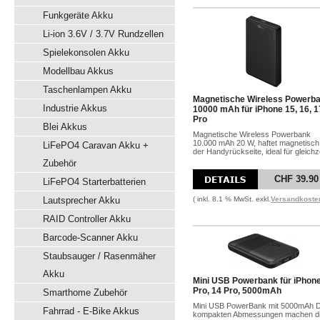
Funkgeräte Akku
Li-ion 3.6V / 3.7V Rundzellen
Spielekonsolen Akku
Modellbau Akkus
Taschenlampen Akku
Magnetische Wireless Powerb
Industrie Akkus
10000 mAh für iPhone 15, 16, 1
Pro
Blei Akkus
Magnetische Wireless Powerbank
10.000 mAh 20 W, haftet magnetisch
LiFePO4 Caravan Akku +
der Handyrückseite, ideal für gleichze
Zubehör
CHF 39.90
LiFePO4 Starterbatterien
Lautsprecher Akku
( inkl. 8.1 % MwSt. exkl.
Versandkoste
RAID Controller Akku
Barcode-Scanner Akku
Staubsauger / Rasenmäher
Akku
Mini USB Powerbank für iPhon
Pro, 14 Pro, 5000mAh
Smarthome Zubehör
Mini USB PowerBank mit 5000mAh D
Fahrrad - E-Bike Akkus
kompakten Abmessungen machen die