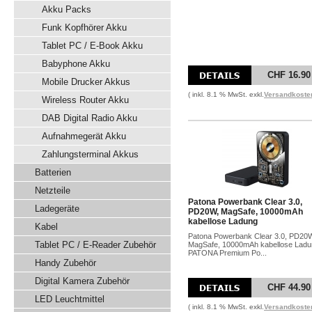
Akku Packs
Funk Kopfhörer Akku
Tablet PC / E-Book Akku
Babyphone Akku
CHF 16.90
Mobile Drucker Akkus
( inkl. 8.1 % MwSt. exkl.
Versandkoste
Wireless Router Akku
DAB Digital Radio Akku
Aufnahmegerät Akku
Zahlungsterminal Akkus
Batterien
Netzteile
Patona Powerbank Clear 3.0,
Ladegeräte
PD20W, MagSafe, 10000mAh
kabellose Ladung
Kabel
Patona Powerbank Clear 3.0, PD20
Tablet PC / E-Reader Zubehör
MagSafe, 10000mAh kabellose Ladu
PATONA Premium Po...
Handy Zubehör
Digital Kamera Zubehör
CHF 44.90
LED Leuchtmittel
( inkl. 8.1 % MwSt. exkl.
Versandkoste