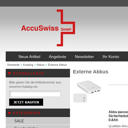
Neue Artikel
Angebote
Newsletter
Ihr Konto
Startseite
»
Katalog
»
Akkus
»
Externe Akkus
Externe Akkus
SCHNELLKAUF
Bitte geben Sie die Artikelnummer aus
unserem Katalog ein.
Akku passen
KATEGORIEN
Sicherheit
0.8Ah
SALE
Qualitäts Akk