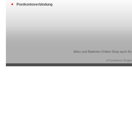
Postkontoverbindung
Akku und Batterien Online-Shop auch für
eCommerce Engin