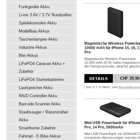
Funkgeräte Akku
Li-ion 3.6V / 3.7V Rundzellen
Spielekonsolen Akku
Modellbau Akkus
Taschenlampen Akku
Magnetische Wireless Powerb
Industrie Akkus
10000 mAh für iPhone 15, 16, 1
Pro
Blei Akkus
Magnetische Wireless Powerbank
10.000 mAh 20 W, haftet magnetisch
LiFePO4 Caravan Akku +
der Handyrückseite, ideal für gleichze
Zubehör
CHF 39.90
LiFePO4 Starterbatterien
Lautsprecher Akku
( inkl. 8.1 % MwSt. exkl.
Versandkoste
RAID Controller Akku
Barcode-Scanner Akku
Staubsauger / Rasenmäher
Akku
Mini USB Powerbank für iPhon
Pro, 14 Pro, 5000mAh
Smarthome Zubehör
Mini USB PowerBank mit 5000mAh D
Fahrrad - E-Bike Akkus
kompakten Abmessungen machen die