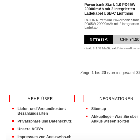
Powerbank Stark 1.0 PD65W
20000mAh mit 2 integrierten
Ladekabel USB-C Lightning
PATONA Premium Powerbank Stark 
PD65W 20000mAh mit 2 integrierten
Ladekab...
CHF 74.90
( inkl. 8.1 % MwSt. exkl.
Versandkoste
Zeige
1
bis
20
(von insgesamt
2
MEHR ÜBER...
INFORMATIONEN
Liefer- und Versandkosten /
Sitemap
Bezahlungsarten
Akkupflege - Was Sie über
Privatsphäre und Datenschutz
Akkus wissen sollten
Unsere AGB's
Impressum von Accuswiss.ch