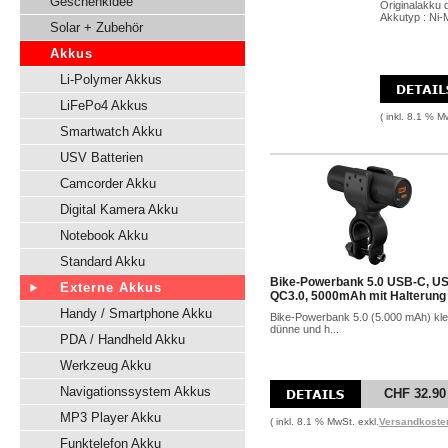
Geschenkidee
Originalakku 
Akkutyp : Ni-
Solar + Zubehör
Akkus
Li-Polymer Akkus
LiFePo4 Akkus
( inkl. 8.1 % M
Smartwatch Akku
USV Batterien
Camcorder Akku
Digital Kamera Akku
Notebook Akku
Standard Akku
Bike-Powerbank 5.0 USB-C, U
Externe Akkus
QC3.0, 5000mAh mit Halterung
Handy / Smartphone Akku
Bike-Powerbank 5.0 (5.000 mAh) kle
dünne und h...
PDA / Handheld Akku
Werkzeug Akku
Navigationssystem Akkus
CHF 32.90
MP3 Player Akku
( inkl. 8.1 % MwSt. exkl.
Versandkoste
Funktelefon Akku