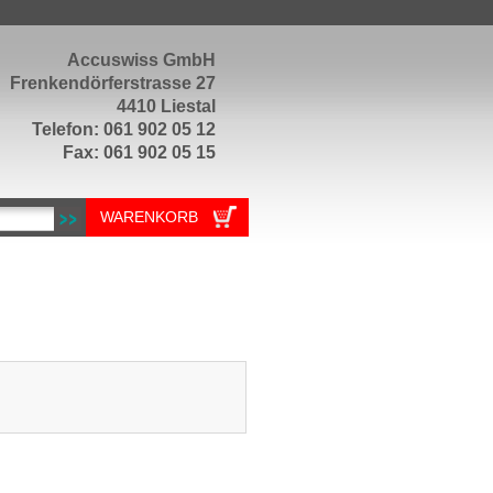
Accuswiss GmbH
Frenkendörferstrasse 27
4410 Liestal
Telefon: 061 902 05 12
Fax: 061 902 05 15
WARENKORB