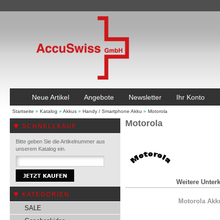
Neue Artikel
Angebote
Newsletter
Ihr Konto
Startseite
»
Katalog
»
Akkus
»
Handy / Smartphone Akku
»
Motorola
Motorola
SCHNELLKAUF
Bitte geben Sie die Artikelnummer aus
unserem Katalog ein.
Weitere Unterk
KATEGORIEN
Motorola Akk
SALE