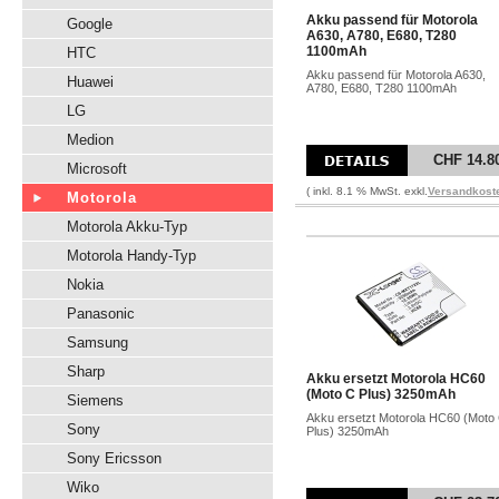
Akku passend für Motorola
Google
A630, A780, E680, T280
1100mAh
HTC
Akku passend für Motorola A630,
Huawei
A780, E680, T280 1100mAh
LG
Medion
CHF 14.8
Microsoft
( inkl. 8.1 % MwSt. exkl.
Versandkost
Motorola
Motorola Akku-Typ
Motorola Handy-Typ
Nokia
Panasonic
Samsung
Sharp
Akku ersetzt Motorola HC60
(Moto C Plus) 3250mAh
Siemens
Akku ersetzt Motorola HC60 (Moto
Sony
Plus) 3250mAh
Sony Ericsson
Wiko