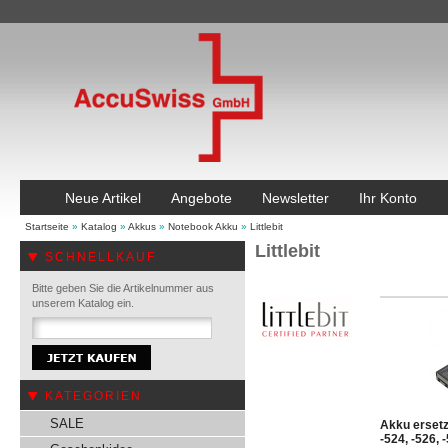
Neue Artikel
Angebote
Newsletter
Ihr Konto
Startseite
»
Katalog
»
Akkus
»
Notebook Akku
»
Littlebit
Littlebit
SCHNELLKAUF
Bitte geben Sie die Artikelnummer aus
unserem Katalog ein.
KATEGORIEN
SALE
Akku ersetzt
-524, -526,