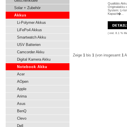
Geschenkidee
Qualitäts Akk
Originalakku 
Solar + Zubehör
System: Li-Io
Kapazit�...
Akkus
Li-Polymer Akkus
LiFePo4 Akkus
( inkl. 8.1 % M
Smartwatch Akku
USV Batterien
Camcorder Akku
Zeige
1
bis
1
(von insgesamt
1
Ar
Digital Kamera Akku
Notebook Akku
Acer
AOpen
Apple
Arima
Asus
BenQ
Clevo
Dell