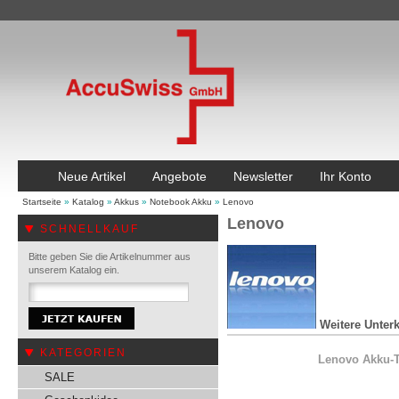
Neue Artikel
Angebote
Newsletter
Ihr Konto
Startseite
»
Katalog
»
Akkus
»
Notebook Akku
»
Lenovo
Lenovo
SCHNELLKAUF
Bitte geben Sie die Artikelnummer aus
unserem Katalog ein.
Weitere Unterk
KATEGORIEN
Lenovo Akku-
SALE