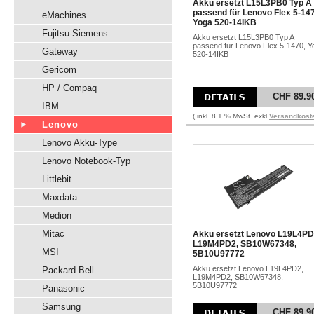
Akku ersetzt L15L3PB0 Typ A
passend für Lenovo Flex 5-14
eMachines
Yoga 520-14IKB
Fujitsu-Siemens
Akku ersetzt L15L3PB0 Typ A
passend für Lenovo Flex 5-1470, Y
Gateway
520-14IKB
Gericom
HP / Compaq
CHF 89.9
IBM
( inkl. 8.1 % MwSt. exkl.
Versandkost
Lenovo
Lenovo Akku-Type
Lenovo Notebook-Typ
Littlebit
Maxdata
Medion
Mitac
Akku ersetzt Lenovo L19L4PD
L19M4PD2, SB10W67348,
MSI
5B10U97772
Akku ersetzt Lenovo L19L4PD2,
Packard Bell
L19M4PD2, SB10W67348,
5B10U97772
Panasonic
Samsung
CHF 89.9