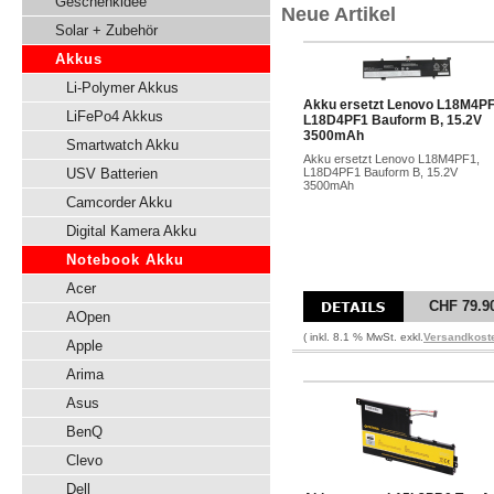
Geschenkidee
Neue Artikel
Solar + Zubehör
Akkus
Li-Polymer Akkus
Akku ersetzt Lenovo L18M4PF
LiFePo4 Akkus
L18D4PF1 Bauform B, 15.2V
3500mAh
Smartwatch Akku
Akku ersetzt Lenovo L18M4PF1,
USV Batterien
L18D4PF1 Bauform B, 15.2V
3500mAh
Camcorder Akku
Digital Kamera Akku
Notebook Akku
Acer
CHF 79.9
AOpen
( inkl. 8.1 % MwSt. exkl.
Versandkost
Apple
Arima
Asus
BenQ
Clevo
Dell