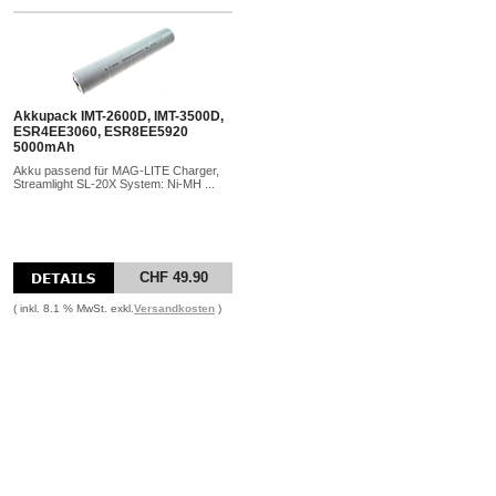
Akkupack IMT-2600D, IMT-3500D,
ESR4EE3060, ESR8EE5920
5000mAh
Akku passend für MAG-LITE Charger,
Streamlight SL-20X System: Ni-MH ...
CHF 49.90
( inkl. 8.1 % MwSt. exkl.
Versandkosten
)