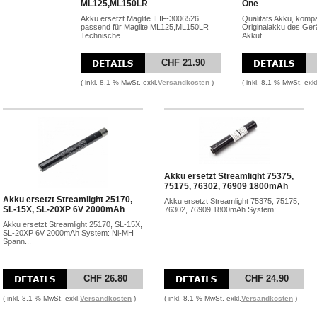
ML125,ML150LR
One
Akku ersetzt Maglite ILIF-3006526
Qualitäts Akku, komp
passend für Maglite ML125,ML150LR
Originalakku des Gerä
Technische...
Akkut...
CHF 21.90
( inkl. 8.1 % MwSt. exkl.
Versandkosten
)
( inkl. 8.1 % MwSt. exkl
Akku ersetzt Streamlight 75375,
75175, 76302, 76909 1800mAh
Akku ersetzt Streamlight 25170,
Akku ersetzt Streamlight 75375, 75175,
SL-15X, SL-20XP 6V 2000mAh
76302, 76909 1800mAh System: ...
Akku ersetzt Streamlight 25170, SL-15X,
SL-20XP 6V 2000mAh System: Ni-MH
Spann...
CHF 26.80
CHF 24.90
( inkl. 8.1 % MwSt. exkl.
Versandkosten
)
( inkl. 8.1 % MwSt. exkl.
Versandkosten
)