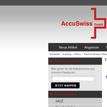
Neue Artikel
Angebote
Startseite
»
Katalog
»
Akkus
»
Taschenlampen Akku
T
SCHNELLKAUF
Bitte geben Sie die Artikelnummer aus
unserem Katalog ein.
KATEGORIEN
SALE