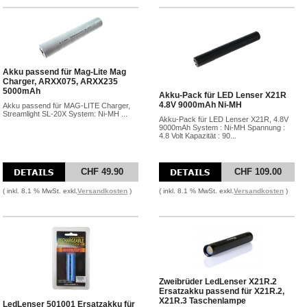
Akku passend für Mag-Lite Mag
Charger, ARXX075, ARXX235
5000mAh
Akku-Pack für LED Lenser X21R
4.8V 9000mAh Ni-MH
Akku passend für MAG-LITE Charger,
Streamlight SL-20X System: Ni-MH ...
Akku-Pack für LED Lenser X21R, 4.8V
9000mAh System : Ni-MH Spannung :
4.8 Volt Kapazität : 90...
CHF 49.90
CHF 109.00
( inkl. 8.1 % MwSt. exkl.
Versandkosten
)
( inkl. 8.1 % MwSt. exkl.
Versandkosten
)
Zweibrüder LedLenser X21R.2
Ersatzakku passend für X21R.2,
X21R.3 Taschenlampe
LedLenser 501001 Ersatzakku für