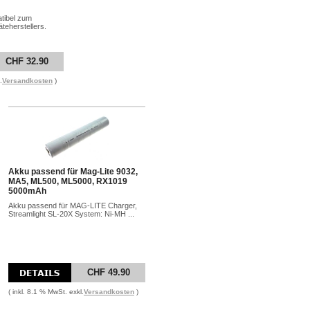
atibel zum
teherstellers.
CHF 32.90
.
Versandkosten
)
Akku passend für Mag-Lite 9032,
MA5, ML500, ML5000, RX1019
5000mAh
Akku passend für MAG-LITE Charger,
Streamlight SL-20X System: Ni-MH ...
CHF 49.90
( inkl. 8.1 % MwSt. exkl.
Versandkosten
)