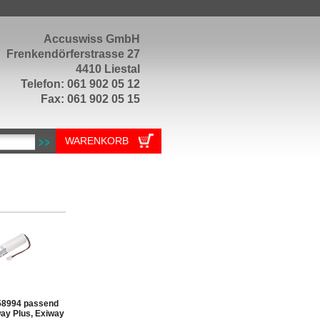
Accuswiss GmbH
Frenkendörferstrasse 27
4410 Liestal
Telefon: 061 902 05 12
Fax: 061 902 05 15
WARENKORB
58994 passend
way Plus, Exiway