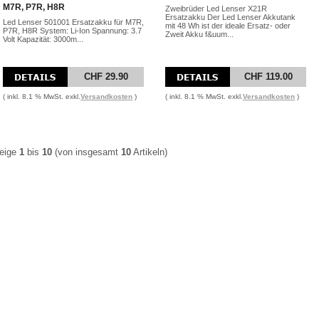
M7R, P7R, H8R
Zweibrüder Led Lenser X21R
Ersatzakku Der Led Lenser Akkutank
Led Lenser 501001 Ersatzakku für M7R,
mit 48 Wh ist der ideale Ersatz- oder
P7R, H8R System: Li-Ion Spannung: 3.7
Zweit Akku f&uum...
Volt Kapazität: 3000m...
CHF 29.90
CHF 119.00
( inkl. 8.1 % MwSt. exkl.
Versandkosten
)
( inkl. 8.1 % MwSt. exkl.
Versandkosten
)
eige
1
bis
10
(von insgesamt
10
Artikeln)