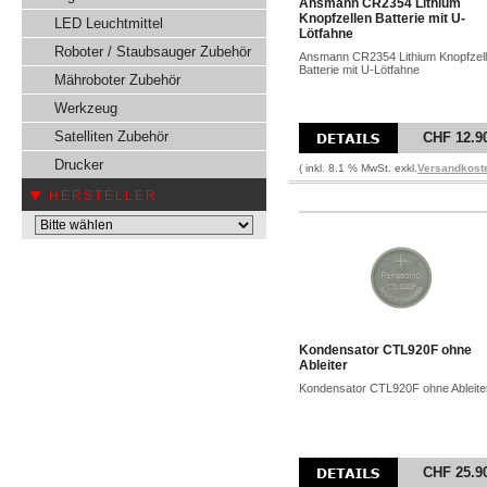
Ansmann CR2354 Lithium
Knopfzellen Batterie mit U-
LED Leuchtmittel
Lötfahne
Roboter / Staubsauger Zubehör
Ansmann CR2354 Lithium Knopfzel
Batterie mit U-Lötfahne
Mähroboter Zubehör
Werkzeug
Satelliten Zubehör
CHF 12.9
Drucker
( inkl. 8.1 % MwSt. exkl.
Versandkost
HERSTELLER
Kondensator CTL920F ohne
Ableiter
Kondensator CTL920F ohne Ableite
CHF 25.9