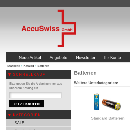
Neue Artikel
Angebote
Newsletter
Ihr Konto
Startseite
»
Katalog
»
Batterien
Batterien
SCHNELLKAUF
Weitere Unterkategorien:
Bitte geben Sie die Artikelnummer aus
unserem Katalog ein.
KATEGORIEN
Standard Batterien
SALE