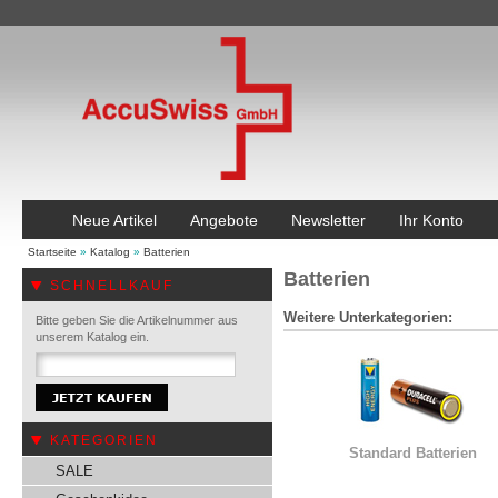
Neue Artikel
Angebote
Newsletter
Ihr Konto
Startseite
»
Katalog
»
Batterien
Batterien
SCHNELLKAUF
Weitere Unterkategorien:
Bitte geben Sie die Artikelnummer aus
unserem Katalog ein.
KATEGORIEN
Standard Batterien
SALE