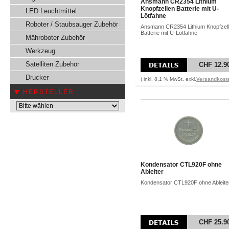
Ansmann CR2354 Lithium
Knopfzellen Batterie mit U-
LED Leuchtmittel
Lötfahne
Roboter / Staubsauger Zubehör
Ansmann CR2354 Lithium Knopfzel
Batterie mit U-Lötfahne
Mähroboter Zubehör
Werkzeug
Satelliten Zubehör
CHF 12.9
Drucker
( inkl. 8.1 % MwSt. exkl.
Versandkost
HERSTELLER
Kondensator CTL920F ohne
Ableiter
Kondensator CTL920F ohne Ableite
CHF 25.9