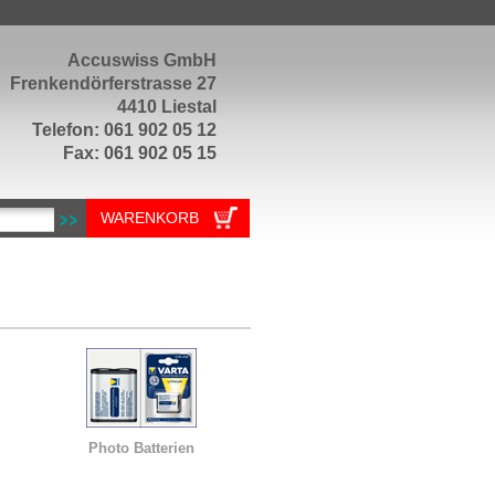
Accuswiss GmbH
Frenkendörferstrasse 27
4410 Liestal
Telefon: 061 902 05 12
Fax: 061 902 05 15
WARENKORB
Photo Batterien