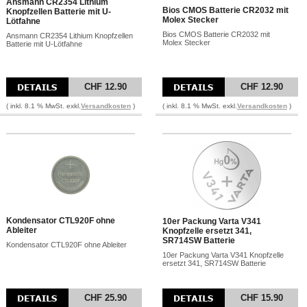
Ansmann CR2354 Lithium
Bios CMOS Batterie CR2032 mit
Knopfzellen Batterie mit U-
Molex Stecker
Lötfahne
Bios CMOS Batterie CR2032 mit
Ansmann CR2354 Lithium Knopfzellen
Molex Stecker
Batterie mit U-Lötfahne
CHF 12.90
CHF 12.90
( inkl. 8.1 % MwSt. exkl.
Versandkosten
)
( inkl. 8.1 % MwSt. exkl.
Versandkosten
)
Kondensator CTL920F ohne
10er Packung Varta V341
Ableiter
Knopfzelle ersetzt 341,
SR714SW Batterie
Kondensator CTL920F ohne Ableiter
10er Packung Varta V341 Knopfzelle
ersetzt 341, SR714SW Batterie
CHF 25.90
CHF 15.90