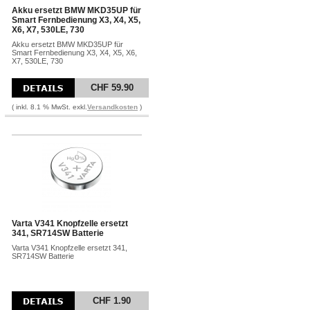
Akku ersetzt BMW MKD35UP für
Smart Fernbedienung X3, X4, X5,
X6, X7, 530LE, 730
Akku ersetzt BMW MKD35UP für
Smart Fernbedienung X3, X4, X5, X6,
X7, 530LE, 730
CHF 59.90
( inkl. 8.1 % MwSt. exkl.
Versandkosten
)
Varta V341 Knopfzelle ersetzt
341, SR714SW Batterie
Varta V341 Knopfzelle ersetzt 341,
SR714SW Batterie
CHF 1.90