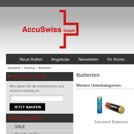
Neue Artikel
Angebote
Newsletter
Ihr Konto
Startseite
»
Katalog
»
Batterien
Batterien
SCHNELLKAUF
Weitere Unterkategorien:
Bitte geben Sie die Artikelnummer aus
unserem Katalog ein.
KATEGORIEN
Standard Batterien
SALE