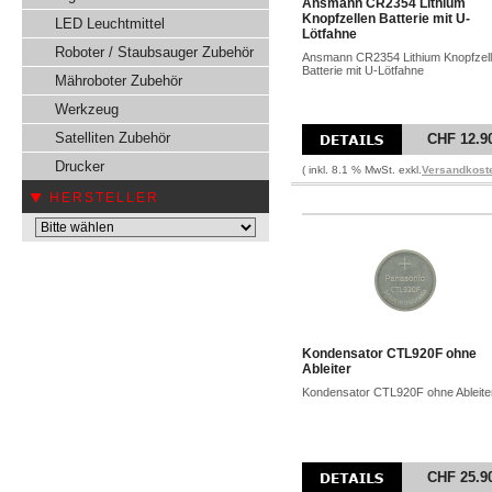
Ansmann CR2354 Lithium
Knopfzellen Batterie mit U-
LED Leuchtmittel
Lötfahne
Roboter / Staubsauger Zubehör
Ansmann CR2354 Lithium Knopfzel
Batterie mit U-Lötfahne
Mähroboter Zubehör
Werkzeug
Satelliten Zubehör
CHF 12.9
Drucker
( inkl. 8.1 % MwSt. exkl.
Versandkost
HERSTELLER
Kondensator CTL920F ohne
Ableiter
Kondensator CTL920F ohne Ableite
CHF 25.9