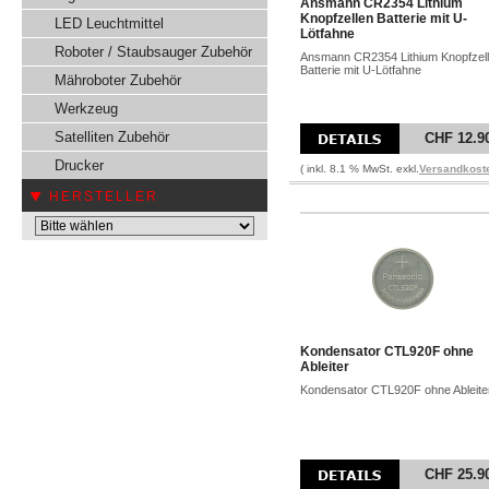
Ansmann CR2354 Lithium
Knopfzellen Batterie mit U-
LED Leuchtmittel
Lötfahne
Roboter / Staubsauger Zubehör
Ansmann CR2354 Lithium Knopfzel
Batterie mit U-Lötfahne
Mähroboter Zubehör
Werkzeug
Satelliten Zubehör
CHF 12.9
Drucker
( inkl. 8.1 % MwSt. exkl.
Versandkost
HERSTELLER
Kondensator CTL920F ohne
Ableiter
Kondensator CTL920F ohne Ableite
CHF 25.9