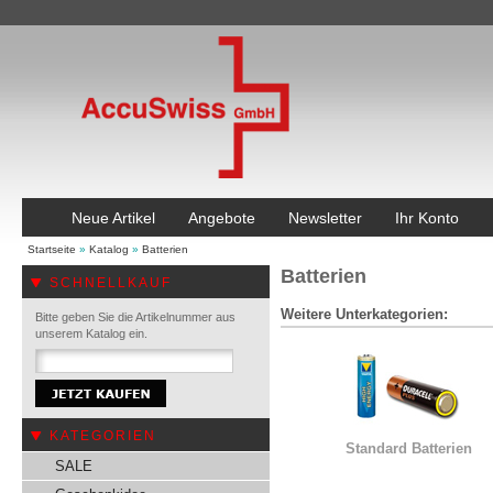
Neue Artikel
Angebote
Newsletter
Ihr Konto
Startseite
»
Katalog
»
Batterien
Batterien
SCHNELLKAUF
Weitere Unterkategorien:
Bitte geben Sie die Artikelnummer aus
unserem Katalog ein.
KATEGORIEN
Standard Batterien
SALE