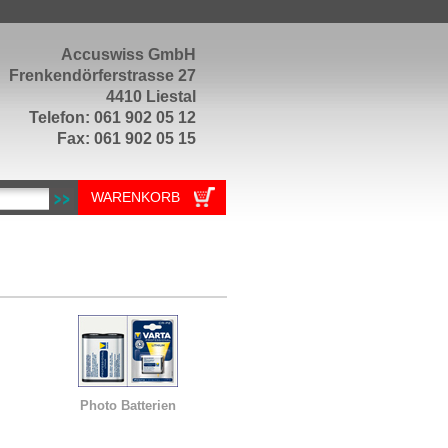
Accuswiss GmbH
Frenkendörferstrasse 27
4410 Liestal
Telefon: 061 902 05 12
Fax: 061 902 05 15
WARENKORB
Photo Batterien