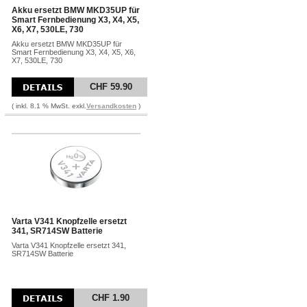
Akku ersetzt BMW MKD35UP für
Smart Fernbedienung X3, X4, X5,
X6, X7, 530LE, 730
Akku ersetzt BMW MKD35UP für
Smart Fernbedienung X3, X4, X5, X6,
X7, 530LE, 730
CHF 59.90
( inkl. 8.1 % MwSt. exkl.
Versandkosten
)
Varta V341 Knopfzelle ersetzt
341, SR714SW Batterie
Varta V341 Knopfzelle ersetzt 341,
SR714SW Batterie
CHF 1.90