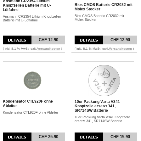
Ansmann CR2354 Lithium
Bios CMOS Batterie CR2032 mit
Knopfzellen Batterie mit U-
Molex Stecker
Lötfahne
Bios CMOS Batterie CR2032 mit
Ansmann CR2354 Lithium Knopfzellen
Molex Stecker
Batterie mit U-Lötfahne
CHF 12.90
CHF 12.90
( inkl. 8.1 % MwSt. exkl.
Versandkosten
)
( inkl. 8.1 % MwSt. exkl.
Versandkosten
)
Kondensator CTL920F ohne
10er Packung Varta V341
Ableiter
Knopfzelle ersetzt 341,
SR714SW Batterie
Kondensator CTL920F ohne Ableiter
10er Packung Varta V341 Knopfzelle
ersetzt 341, SR714SW Batterie
CHF 25.90
CHF 15.90