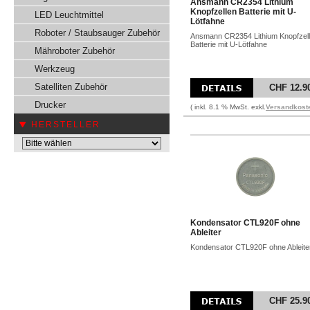
Ansmann CR2354 Lithium
Knopfzellen Batterie mit U-
LED Leuchtmittel
Lötfahne
Roboter / Staubsauger Zubehör
Ansmann CR2354 Lithium Knopfzel
Batterie mit U-Lötfahne
Mähroboter Zubehör
Werkzeug
Satelliten Zubehör
CHF 12.9
Drucker
( inkl. 8.1 % MwSt. exkl.
Versandkost
HERSTELLER
Kondensator CTL920F ohne
Ableiter
Kondensator CTL920F ohne Ableite
CHF 25.9