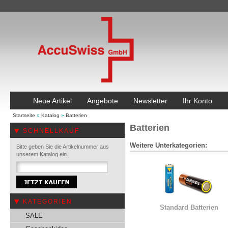
Neue Artikel
Angebote
Newsletter
Ihr Konto
Startseite
»
Katalog
»
Batterien
Batterien
SCHNELLKAUF
Weitere Unterkategorien:
Bitte geben Sie die Artikelnummer aus
unserem Katalog ein.
KATEGORIEN
Standard Batterien
SALE