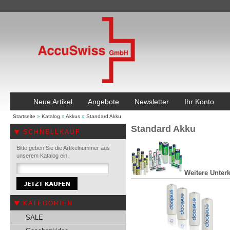
Neue Artikel
Angebote
Newsletter
Ihr Konto
Startseite
»
Katalog
»
Akkus
»
Standard Akku
Standard Akku
SCHNELLKAUF
Bitte geben Sie die Artikelnummer aus
unserem Katalog ein.
Weitere Unterk
KATEGORIEN
SALE