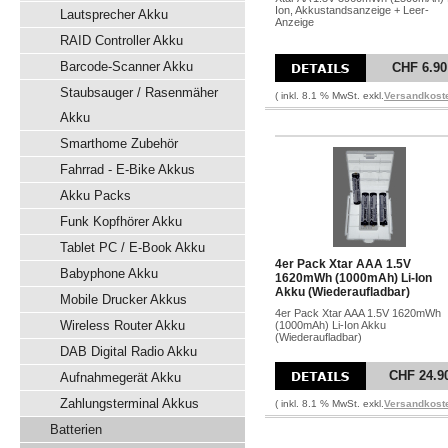
Ion, Akkustandsanzeige + Leer-
Lautsprecher Akku
Anzeige
RAID Controller Akku
Barcode-Scanner Akku
CHF 6.90
Staubsauger / Rasenmäher
( inkl. 8.1 % MwSt. exkl.
Versandkost
Akku
Smarthome Zubehör
Fahrrad - E-Bike Akkus
Akku Packs
Funk Kopfhörer Akku
Tablet PC / E-Book Akku
4er Pack Xtar AAA 1.5V
Babyphone Akku
1620mWh (1000mAh) Li-Ion
Akku (Wiederaufladbar)
Mobile Drucker Akkus
4er Pack Xtar AAA 1.5V 1620mWh
Wireless Router Akku
(1000mAh) Li-Ion Akku
(Wiederaufladbar)
DAB Digital Radio Akku
CHF 24.9
Aufnahmegerät Akku
Zahlungsterminal Akkus
( inkl. 8.1 % MwSt. exkl.
Versandkost
Batterien