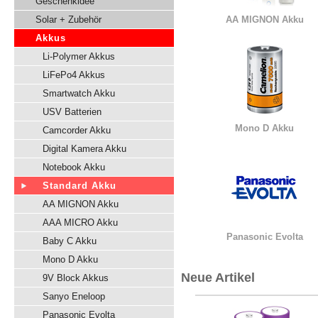
Geschenkidee
Solar + Zubehör
AA MIGNON Akku
Akkus
Li-Polymer Akkus
LiFePo4 Akkus
Smartwatch Akku
USV Batterien
Mono D Akku
Camcorder Akku
Digital Kamera Akku
Notebook Akku
Standard Akku
AA MIGNON Akku
AAA MICRO Akku
Panasonic Evolta
Baby C Akku
Mono D Akku
Neue Artikel
9V Block Akkus
Sanyo Eneloop
Panasonic Evolta