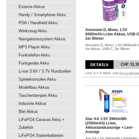
Externe Akkus
Handy / Smartphone Akku
PDA / Handheld Akku
Ansmann D, Mono, 1.5V
Werkzeug Akku
6000mAh Li-Ion Akkus, USB-C
2er Blister
Navigationssystem Akkus
Ansmann D, Mono, 1.5V 6000mAh L
MP3 Player Akku
Ion Akkus, USB-C, 2er Blister
Funktelefon Akku
Funkgeräte Akku
CHF 31.9
Li-ion 3.6V / 3.7V Rundzellen
( inkl. 8.1 % MwSt. exkl.
Versandkost
Spielekonsolen Akku
Modellbau Akkus
Taschenlampen Akku
Industrie Akkus
Blei Akkus
Xtar AA 1.5V 3960mWh
LiFePO4 Caravan Akku +
(2500mAh) Li-Ion,
Zubehör
Akkustandsanzeige + Leer-
Anzeige
LiFePO4 Starterbatterien
Xtar AA 1.5V 3960mWh (2500mAh) 