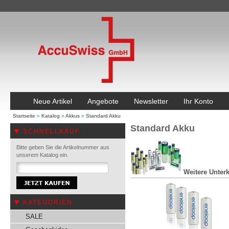
Neue Artikel
Angebote
Newsletter
Ihr Konto
Startseite
»
Katalog
»
Akkus
»
Standard Akku
Standard Akku
SCHNELLKAUF
Bitte geben Sie die Artikelnummer aus
unserem Katalog ein.
Weitere Unterk
KATEGORIEN
SALE