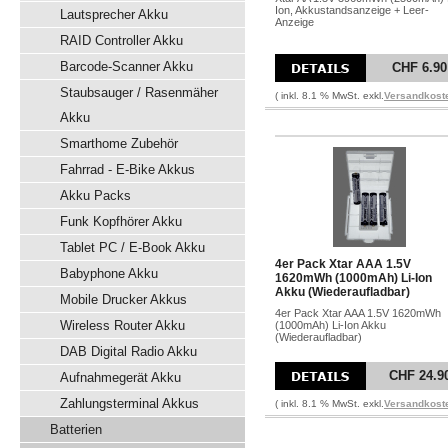
Ion, Akkustandsanzeige + Leer-
Lautsprecher Akku
Anzeige
RAID Controller Akku
Barcode-Scanner Akku
CHF 6.90
Staubsauger / Rasenmäher
( inkl. 8.1 % MwSt. exkl.
Versandkost
Akku
Smarthome Zubehör
Fahrrad - E-Bike Akkus
Akku Packs
Funk Kopfhörer Akku
Tablet PC / E-Book Akku
4er Pack Xtar AAA 1.5V
Babyphone Akku
1620mWh (1000mAh) Li-Ion
Akku (Wiederaufladbar)
Mobile Drucker Akkus
4er Pack Xtar AAA 1.5V 1620mWh
Wireless Router Akku
(1000mAh) Li-Ion Akku
(Wiederaufladbar)
DAB Digital Radio Akku
CHF 24.9
Aufnahmegerät Akku
Zahlungsterminal Akkus
( inkl. 8.1 % MwSt. exkl.
Versandkost
Batterien