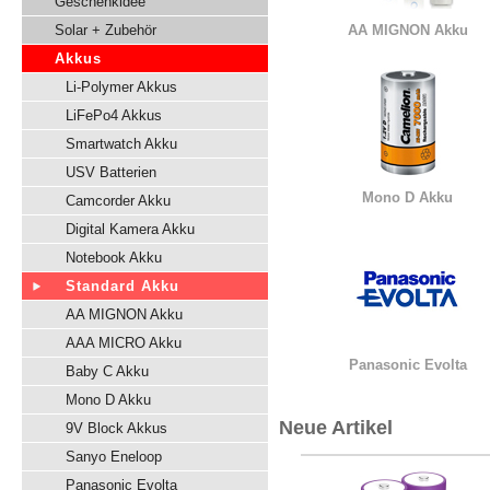
Geschenkidee
Solar + Zubehör
AA MIGNON Akku
Akkus
Li-Polymer Akkus
LiFePo4 Akkus
Smartwatch Akku
USV Batterien
Mono D Akku
Camcorder Akku
Digital Kamera Akku
Notebook Akku
Standard Akku
AA MIGNON Akku
AAA MICRO Akku
Panasonic Evolta
Baby C Akku
Mono D Akku
Neue Artikel
9V Block Akkus
Sanyo Eneloop
Panasonic Evolta