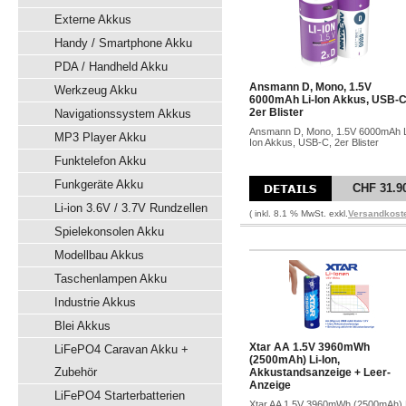
Externe Akkus
Handy / Smartphone Akku
PDA / Handheld Akku
Ansmann D, Mono, 1.5V
Werkzeug Akku
6000mAh Li-Ion Akkus, USB-C
2er Blister
Navigationssystem Akkus
Ansmann D, Mono, 1.5V 6000mAh L
MP3 Player Akku
Ion Akkus, USB-C, 2er Blister
Funktelefon Akku
Funkgeräte Akku
CHF 31.9
Li-ion 3.6V / 3.7V Rundzellen
( inkl. 8.1 % MwSt. exkl.
Versandkost
Spielekonsolen Akku
Modellbau Akkus
Taschenlampen Akku
Industrie Akkus
Blei Akkus
Xtar AA 1.5V 3960mWh
LiFePO4 Caravan Akku +
(2500mAh) Li-Ion,
Zubehör
Akkustandsanzeige + Leer-
Anzeige
LiFePO4 Starterbatterien
Xtar AA 1.5V 3960mWh (2500mAh) 