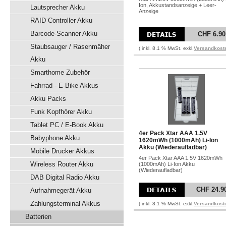
Ion, Akkustandsanzeige + Leer-
Lautsprecher Akku
Anzeige
RAID Controller Akku
Barcode-Scanner Akku
CHF 6.90
Staubsauger / Rasenmäher
( inkl. 8.1 % MwSt. exkl.
Versandkost
Akku
Smarthome Zubehör
Fahrrad - E-Bike Akkus
Akku Packs
Funk Kopfhörer Akku
Tablet PC / E-Book Akku
4er Pack Xtar AAA 1.5V
Babyphone Akku
1620mWh (1000mAh) Li-Ion
Akku (Wiederaufladbar)
Mobile Drucker Akkus
4er Pack Xtar AAA 1.5V 1620mWh
Wireless Router Akku
(1000mAh) Li-Ion Akku
(Wiederaufladbar)
DAB Digital Radio Akku
CHF 24.9
Aufnahmegerät Akku
Zahlungsterminal Akkus
( inkl. 8.1 % MwSt. exkl.
Versandkost
Batterien