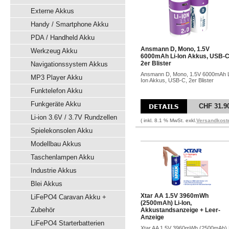
Externe Akkus
Handy / Smartphone Akku
PDA / Handheld Akku
Ansmann D, Mono, 1.5V
Werkzeug Akku
6000mAh Li-Ion Akkus, USB-C
2er Blister
Navigationssystem Akkus
Ansmann D, Mono, 1.5V 6000mAh L
MP3 Player Akku
Ion Akkus, USB-C, 2er Blister
Funktelefon Akku
Funkgeräte Akku
CHF 31.9
Li-ion 3.6V / 3.7V Rundzellen
( inkl. 8.1 % MwSt. exkl.
Versandkost
Spielekonsolen Akku
Modellbau Akkus
Taschenlampen Akku
Industrie Akkus
Blei Akkus
Xtar AA 1.5V 3960mWh
LiFePO4 Caravan Akku +
(2500mAh) Li-Ion,
Zubehör
Akkustandsanzeige + Leer-
Anzeige
LiFePO4 Starterbatterien
Xtar AA 1.5V 3960mWh (2500mAh) 