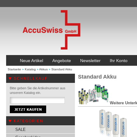
Neue Artikel
Angebote
Newsletter
Ihr Konto
Startseite
»
Katalog
»
Akkus
»
Standard Akku
Standard Akku
SCHNELLKAUF
Bitte geben Sie die Artikelnummer aus
unserem Katalog ein.
Weitere Unterk
KATEGORIEN
SALE