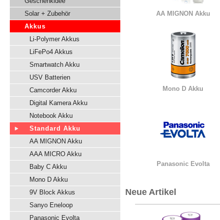
Geschenkidee
Solar + Zubehör
AA MIGNON Akku
Akkus
Li-Polymer Akkus
LiFePo4 Akkus
Smartwatch Akku
USV Batterien
Mono D Akku
Camcorder Akku
Digital Kamera Akku
Notebook Akku
Standard Akku
AA MIGNON Akku
AAA MICRO Akku
Panasonic Evolta
Baby C Akku
Mono D Akku
Neue Artikel
9V Block Akkus
Sanyo Eneloop
Panasonic Evolta