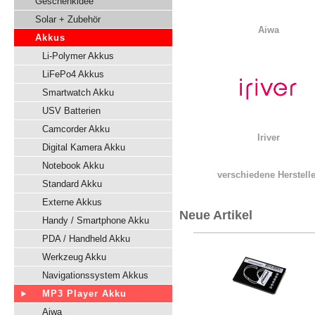
Geschenkidee
Solar + Zubehör
Aiwa
Akkus
Li-Polymer Akkus
LiFePo4 Akkus
Smartwatch Akku
USV Batterien
Camcorder Akku
Iriver
Digital Kamera Akku
Notebook Akku
verschiedene Herstelle
Standard Akku
Externe Akkus
Neue Artikel
Handy / Smartphone Akku
PDA / Handheld Akku
Werkzeug Akku
Navigationssystem Akkus
MP3 Player Akku
Aiwa