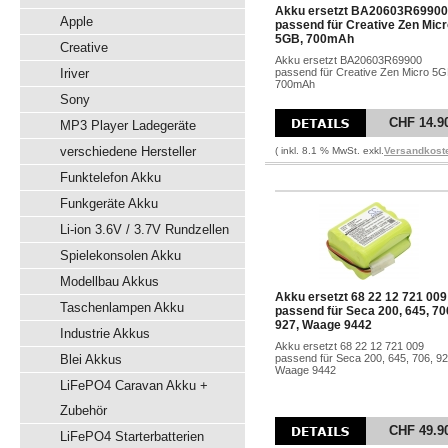
Akku ersetzt BA20603R69900
Apple
passend für Creative Zen Mic
5GB, 700mAh
Creative
Akku ersetzt BA20603R69900
Iriver
passend für Creative Zen Micro 5G
700mAh
Sony
CHF 14.9
MP3 Player Ladegeräte
verschiedene Hersteller
( inkl. 8.1 % MwSt. exkl.
Versandkost
Funktelefon Akku
Funkgeräte Akku
Li-ion 3.6V / 3.7V Rundzellen
Spielekonsolen Akku
Modellbau Akkus
Akku ersetzt 68 22 12 721 009
Taschenlampen Akku
passend für Seca 200, 645, 70
927, Waage 9442
Industrie Akkus
Akku ersetzt 68 22 12 721 009
Blei Akkus
passend für Seca 200, 645, 706, 92
Waage 9442
LiFePO4 Caravan Akku +
Zubehör
CHF 49.9
LiFePO4 Starterbatterien