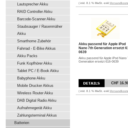
( inkl. 8.1 % MwSt. exkl.
Versandkost
Lautsprecher Akku
RAID Controller Akku
Barcode-Scanner Akku
Staubsauger / Rasenmäher
Akku
Smarthome Zubehör
Akku passend für Apple iPod
Nano 7th Generation ersetzt 6
Fahrrad - E-Bike Akkus
0639
Akku Packs
Akku passend für Apple iPod Nano 
Generation ersetzt 616-0639
Funk Kopfhörer Akku
Tablet PC / E-Book Akku
Babyphone Akku
CHF 16.9
Mobile Drucker Akkus
( inkl. 8.1 % MwSt. exkl.
Versandkost
Wireless Router Akku
DAB Digital Radio Akku
Aufnahmegerät Akku
Zahlungsterminal Akkus
Batterien