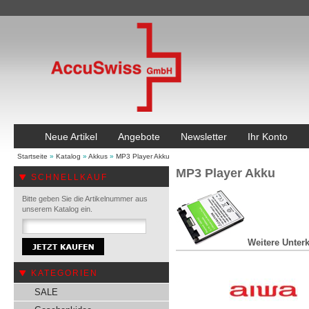
Neue Artikel
Angebote
Newsletter
Ihr Konto
Startseite
»
Katalog
»
Akkus
»
MP3 Player Akku
MP3 Player Akku
SCHNELLKAUF
Bitte geben Sie die Artikelnummer aus
unserem Katalog ein.
Weitere Unterk
KATEGORIEN
SALE