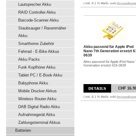
( inkl. 8.1 % MwSt. exkl.
Versandkost
Lautsprecher Akku
RAID Controller Akku
Barcode-Scanner Akku
Staubsauger / Rasenmäher
Akku
Smarthome Zubehör
Akku passend für Apple iPod
Nano 7th Generation ersetzt 6
Fahrrad - E-Bike Akkus
0639
Akku Packs
Akku passend für Apple iPod Nano 
Generation ersetzt 616-0639
Funk Kopfhörer Akku
Tablet PC / E-Book Akku
Babyphone Akku
CHF 16.9
Mobile Drucker Akkus
( inkl. 8.1 % MwSt. exkl.
Versandkost
Wireless Router Akku
DAB Digital Radio Akku
Aufnahmegerät Akku
Zahlungsterminal Akkus
Batterien