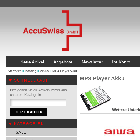
Neue Artikel
Angebote
Newsletter
Ihr Konto
Startseite
»
Katalog
»
Akkus
»
MP3 Player Akku
MP3 Player Akku
SCHNELLKAUF
Bitte geben Sie die Artikelnummer aus
unserem Katalog ein.
Weitere Unterk
KATEGORIEN
SALE