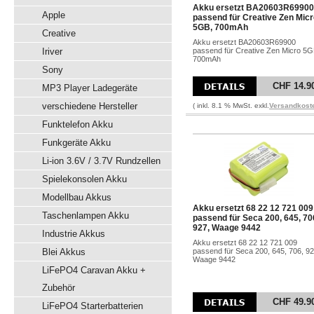
Akku ersetzt BA20603R69900
Apple
passend für Creative Zen Mic
5GB, 700mAh
Creative
Akku ersetzt BA20603R69900
Iriver
passend für Creative Zen Micro 5G
700mAh
Sony
CHF 14.9
MP3 Player Ladegeräte
verschiedene Hersteller
( inkl. 8.1 % MwSt. exkl.
Versandkost
Funktelefon Akku
Funkgeräte Akku
Li-ion 3.6V / 3.7V Rundzellen
Spielekonsolen Akku
Modellbau Akkus
Akku ersetzt 68 22 12 721 009
Taschenlampen Akku
passend für Seca 200, 645, 70
927, Waage 9442
Industrie Akkus
Akku ersetzt 68 22 12 721 009
Blei Akkus
passend für Seca 200, 645, 706, 92
Waage 9442
LiFePO4 Caravan Akku +
Zubehör
CHF 49.9
LiFePO4 Starterbatterien