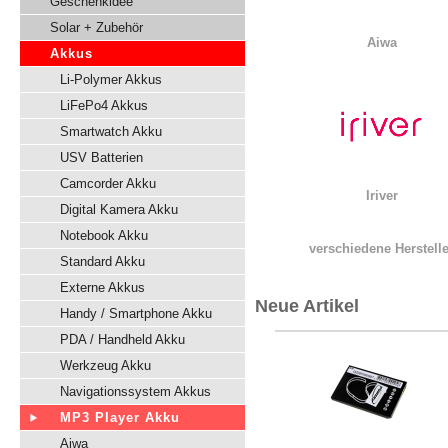
Geschenkidee
Solar + Zubehör
Aiwa
Akkus
Li-Polymer Akkus
LiFePo4 Akkus
Smartwatch Akku
USV Batterien
Camcorder Akku
Iriver
Digital Kamera Akku
Notebook Akku
verschiedene Herstelle
Standard Akku
Externe Akkus
Neue Artikel
Handy / Smartphone Akku
PDA / Handheld Akku
Werkzeug Akku
Navigationssystem Akkus
MP3 Player Akku
Aiwa