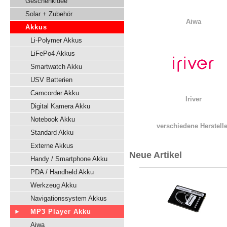
Geschenkidee
Solar + Zubehör
Aiwa
Akkus
Li-Polymer Akkus
LiFePo4 Akkus
Smartwatch Akku
USV Batterien
Camcorder Akku
Iriver
Digital Kamera Akku
Notebook Akku
verschiedene Herstelle
Standard Akku
Externe Akkus
Neue Artikel
Handy / Smartphone Akku
PDA / Handheld Akku
Werkzeug Akku
Navigationssystem Akkus
MP3 Player Akku
Aiwa