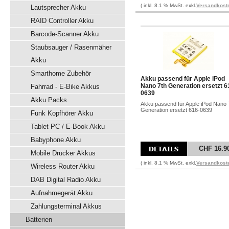
( inkl. 8.1 % MwSt. exkl.
Versandkost
Lautsprecher Akku
RAID Controller Akku
Barcode-Scanner Akku
Staubsauger / Rasenmäher
Akku
Smarthome Zubehör
Akku passend für Apple iPod
Nano 7th Generation ersetzt 6
Fahrrad - E-Bike Akkus
0639
Akku Packs
Akku passend für Apple iPod Nano 
Generation ersetzt 616-0639
Funk Kopfhörer Akku
Tablet PC / E-Book Akku
Babyphone Akku
CHF 16.9
Mobile Drucker Akkus
( inkl. 8.1 % MwSt. exkl.
Versandkost
Wireless Router Akku
DAB Digital Radio Akku
Aufnahmegerät Akku
Zahlungsterminal Akkus
Batterien