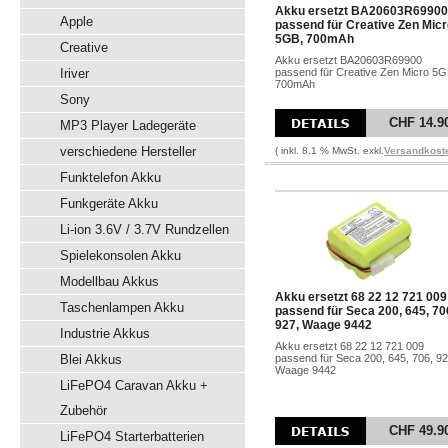
Akku ersetzt BA20603R69900
Apple
passend für Creative Zen Mic
5GB, 700mAh
Creative
Akku ersetzt BA20603R69900
Iriver
passend für Creative Zen Micro 5G
700mAh
Sony
CHF 14.9
MP3 Player Ladegeräte
verschiedene Hersteller
( inkl. 8.1 % MwSt. exkl.
Versandkost
Funktelefon Akku
Funkgeräte Akku
Li-ion 3.6V / 3.7V Rundzellen
Spielekonsolen Akku
Modellbau Akkus
Akku ersetzt 68 22 12 721 009
Taschenlampen Akku
passend für Seca 200, 645, 70
927, Waage 9442
Industrie Akkus
Akku ersetzt 68 22 12 721 009
Blei Akkus
passend für Seca 200, 645, 706, 92
Waage 9442
LiFePO4 Caravan Akku +
Zubehör
CHF 49.9
LiFePO4 Starterbatterien