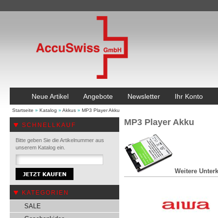
Neue Artikel
Angebote
Newsletter
Ihr Konto
Startseite
»
Katalog
»
Akkus
»
MP3 Player Akku
MP3 Player Akku
SCHNELLKAUF
Bitte geben Sie die Artikelnummer aus
unserem Katalog ein.
Weitere Unterk
KATEGORIEN
SALE