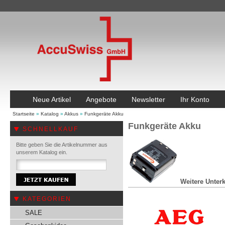
Neue Artikel
Angebote
Newsletter
Ihr Konto
Startseite
»
Katalog
»
Akkus
»
Funkgeräte Akku
Funkgeräte Akku
SCHNELLKAUF
Bitte geben Sie die Artikelnummer aus
unserem Katalog ein.
Weitere Unterk
KATEGORIEN
SALE