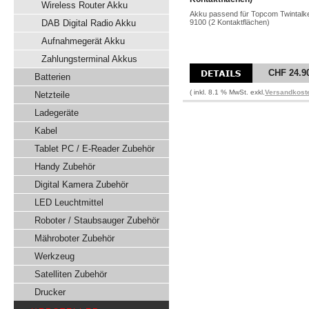
Wireless Router Akku
Akku passend für Topcom Twintalk
DAB Digital Radio Akku
9100 (2 Kontaktflächen)
Aufnahmegerät Akku
Zahlungsterminal Akkus
CHF 24.9
Batterien
( inkl. 8.1 % MwSt. exkl.
Versandkost
Netzteile
Ladegeräte
Kabel
Tablet PC / E-Reader Zubehör
Handy Zubehör
Digital Kamera Zubehör
LED Leuchtmittel
Roboter / Staubsauger Zubehör
Mähroboter Zubehör
Werkzeug
Satelliten Zubehör
Drucker