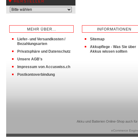
HERSTELLER
MEHR ÜBER...
INFORMATIONEN
Liefer- und Versandkosten /
Sitemap
Bezahlungsarten
Akkupflege - Was Sie über
Privatsphäre und Datenschutz
Akkus wissen sollten
Unsere AGB's
Impressum von Accuswiss.ch
Postkontoverbindung
Akku und Batterien Online-Shop auch für
eCommerce Engin