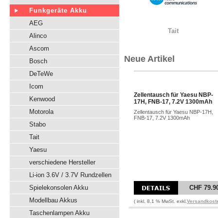
Funkgeräte Akku
AEG
Tait
Alinco
Ascom
Neue Artikel
Bosch
DeTeWe
Icom
Zellentausch für Yaesu NBP-
Kenwood
17H, FNB-17, 7.2V 1300mAh
Motorola
Zellentausch für Yaesu NBP-17H,
FNB-17, 7.2V 1300mAh
Stabo
Tait
Yaesu
verschiedene Hersteller
Li-ion 3.6V / 3.7V Rundzellen
Spielekonsolen Akku
CHF 79.9
Modellbau Akkus
( inkl. 8.1 % MwSt. exkl.
Versandkost
Taschenlampen Akku