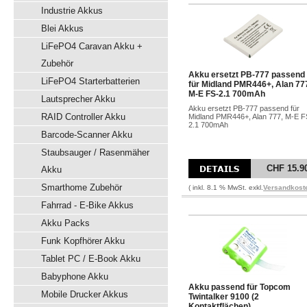
Industrie Akkus
Blei Akkus
LiFePO4 Caravan Akku +
Zubehör
Akku ersetzt PB-777 passend
LiFePO4 Starterbatterien
für Midland PMR446+, Alan 77
M-E FS-2.1 700mAh
Lautsprecher Akku
Akku ersetzt PB-777 passend für
RAID Controller Akku
Midland PMR446+, Alan 777, M-E F
2.1 700mAh
Barcode-Scanner Akku
Staubsauger / Rasenmäher
CHF 15.9
Akku
Smarthome Zubehör
( inkl. 8.1 % MwSt. exkl.
Versandkost
Fahrrad - E-Bike Akkus
Akku Packs
Funk Kopfhörer Akku
Tablet PC / E-Book Akku
Babyphone Akku
Akku passend für Topcom
Mobile Drucker Akkus
Twintalker 9100 (2
Kontaktflächen)