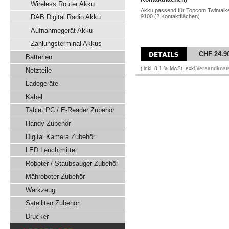
Wireless Router Akku
Akku passend für Topcom Twintalk
DAB Digital Radio Akku
9100 (2 Kontaktflächen)
Aufnahmegerät Akku
Zahlungsterminal Akkus
CHF 24.9
Batterien
( inkl. 8.1 % MwSt. exkl.
Versandkost
Netzteile
Ladegeräte
Kabel
Tablet PC / E-Reader Zubehör
Handy Zubehör
Digital Kamera Zubehör
LED Leuchtmittel
Roboter / Staubsauger Zubehör
Mähroboter Zubehör
Werkzeug
Satelliten Zubehör
Drucker