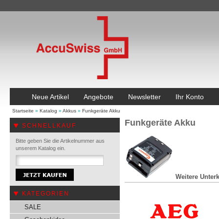
Neue Artikel
Angebote
Newsletter
Ihr Konto
Startseite
»
Katalog
»
Akkus
»
Funkgeräte Akku
Funkgeräte Akku
SCHNELLKAUF
Bitte geben Sie die Artikelnummer aus
unserem Katalog ein.
Weitere Unterk
KATEGORIEN
SALE