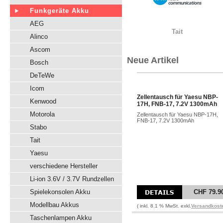
Funkgeräte Akku
AEG
Tait
Alinco
Ascom
Neue Artikel
Bosch
DeTeWe
Icom
Zellentausch für Yaesu NBP-
Kenwood
17H, FNB-17, 7.2V 1300mAh
Motorola
Zellentausch für Yaesu NBP-17H,
FNB-17, 7.2V 1300mAh
Stabo
Tait
Yaesu
verschiedene Hersteller
Li-ion 3.6V / 3.7V Rundzellen
Spielekonsolen Akku
CHF 79.9
Modellbau Akkus
( inkl. 8.1 % MwSt. exkl.
Versandkost
Taschenlampen Akku