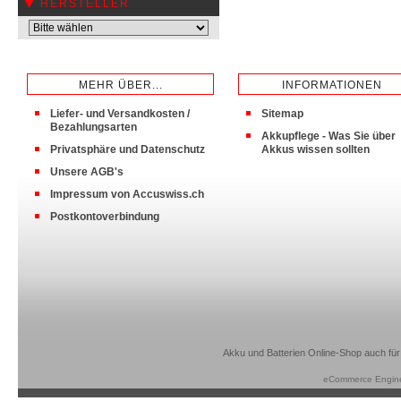
HERSTELLER
MEHR ÜBER...
INFORMATIONEN
Liefer- und Versandkosten /
Sitemap
Bezahlungsarten
Akkupflege - Was Sie über
Privatsphäre und Datenschutz
Akkus wissen sollten
Unsere AGB's
Impressum von Accuswiss.ch
Postkontoverbindung
Akku und Batterien Online-Shop auch für
eCommerce Engin