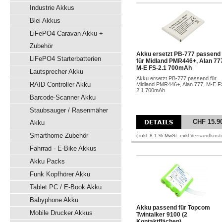
Industrie Akkus
Blei Akkus
LiFePO4 Caravan Akku +
Zubehör
Akku ersetzt PB-777 passend
LiFePO4 Starterbatterien
für Midland PMR446+, Alan 77
M-E FS-2.1 700mAh
Lautsprecher Akku
Akku ersetzt PB-777 passend für
RAID Controller Akku
Midland PMR446+, Alan 777, M-E F
2.1 700mAh
Barcode-Scanner Akku
Staubsauger / Rasenmäher
CHF 15.9
Akku
Smarthome Zubehör
( inkl. 8.1 % MwSt. exkl.
Versandkost
Fahrrad - E-Bike Akkus
Akku Packs
Funk Kopfhörer Akku
Tablet PC / E-Book Akku
Babyphone Akku
Akku passend für Topcom
Mobile Drucker Akkus
Twintalker 9100 (2
Kontaktflächen)