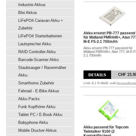
Industrie Akkus
Blei Akkus
LiFePO4 Caravan Akku +
Zubehör
Akku ersetzt PB-777 passend
LiFePO4 Starterbatterien
für Midland PMR446+, Alan 77
M-E FS-2.1 700mAh
Lautsprecher Akku
Akku ersetzt PB-777 passend für
RAID Controller Akku
Midland PMR446+, Alan 777, M-E F
2.1 700mAh
Barcode-Scanner Akku
Staubsauger / Rasenmäher
CHF 15.9
Akku
Smarthome Zubehör
( inkl. 8.1 % MwSt. exkl.
Versandkost
Fahrrad - E-Bike Akkus
Akku Packs
Funk Kopfhörer Akku
Tablet PC / E-Book Akku
Babyphone Akku
Akku passend für Topcom
Mobile Drucker Akkus
Twintalker 9100 (2
Kontaktflächen)