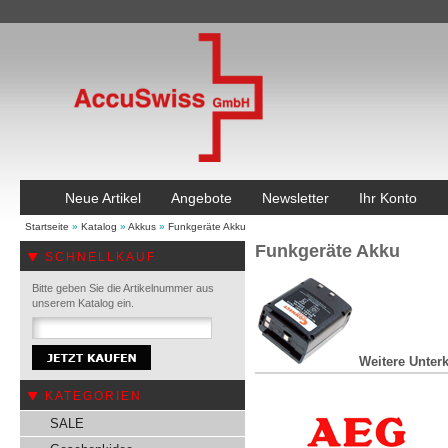
Neue Artikel
Angebote
Newsletter
Ihr Konto
Startseite
»
Katalog
»
Akkus
»
Funkgeräte Akku
Funkgeräte Akku
SCHNELLKAUF
Bitte geben Sie die Artikelnummer aus
unserem Katalog ein.
Weitere Unterk
KATEGORIEN
SALE