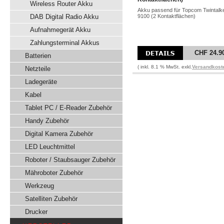
Wireless Router Akku
Akku passend für Topcom Twintalk
DAB Digital Radio Akku
9100 (2 Kontaktflächen)
Aufnahmegerät Akku
Zahlungsterminal Akkus
CHF 24.9
Batterien
( inkl. 8.1 % MwSt. exkl.
Versandkost
Netzteile
Ladegeräte
Kabel
Tablet PC / E-Reader Zubehör
Handy Zubehör
Digital Kamera Zubehör
LED Leuchtmittel
Roboter / Staubsauger Zubehör
Mähroboter Zubehör
Werkzeug
Satelliten Zubehör
Drucker