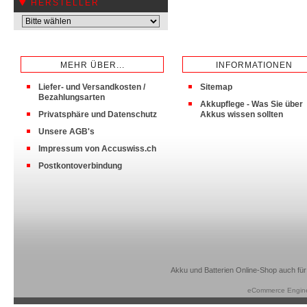
HERSTELLER
MEHR ÜBER...
INFORMATIONEN
Liefer- und Versandkosten /
Sitemap
Bezahlungsarten
Akkupflege - Was Sie über
Privatsphäre und Datenschutz
Akkus wissen sollten
Unsere AGB's
Impressum von Accuswiss.ch
Postkontoverbindung
Akku und Batterien Online-Shop auch für
eCommerce Engin