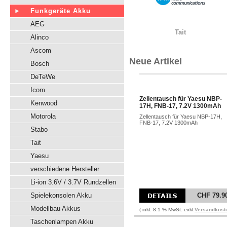
Funkgeräte Akku
AEG
Tait
Alinco
Ascom
Neue Artikel
Bosch
DeTeWe
Icom
Zellentausch für Yaesu NBP-
Kenwood
17H, FNB-17, 7.2V 1300mAh
Motorola
Zellentausch für Yaesu NBP-17H,
FNB-17, 7.2V 1300mAh
Stabo
Tait
Yaesu
verschiedene Hersteller
Li-ion 3.6V / 3.7V Rundzellen
Spielekonsolen Akku
CHF 79.9
Modellbau Akkus
( inkl. 8.1 % MwSt. exkl.
Versandkost
Taschenlampen Akku